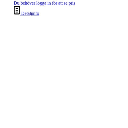
Du behöver logga in för att se pris
Detaljinfo
1930-740, guld/orange
Du behöver logga in för att se pris
Detaljinfo
1930-640, ljus guld/orange
Du behöver logga in för att se pris
Detaljinfo