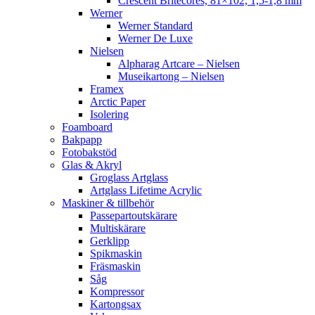
Crescent Britecores, 81×102, 1,5-1,8 mm
Werner
Werner Standard
Werner De Luxe
Nielsen
Alpharag Artcare – Nielsen
Museikartong – Nielsen
Framex
Arctic Paper
Isolering
Foamboard
Bakpapp
Fotobakstöd
Glas & Akryl
Groglass Artglass
Artglass Lifetime Acrylic
Maskiner & tillbehör
Passepartoutskärare
Multiskärare
Gerklipp
Spikmaskin
Fräsmaskin
Såg
Kompressor
Kartongsax