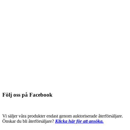
601-624, orange
Du behöver logga in för att se pris
Detaljinfo
NYHET!
759-1637, ornament blank orange
Du behöver logga in för att se pris
Detaljinfo
Följ oss på Facebook
Vi säljer våra produkter endast genom auktoriserade återförsäljare.
Önskar du bli återförsäljare?
Klicka här för att ansöka.