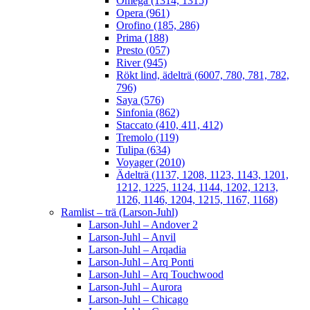
Omega (1314, 1315)
Opera (961)
Orofino (185, 286)
Prima (188)
Presto (057)
River (945)
Rökt lind, ädelträ (6007, 780, 781, 782,
796)
Saya (576)
Sinfonia (862)
Staccato (410, 411, 412)
Tremolo (119)
Tulipa (634)
Voyager (2010)
Ädelträ (1137, 1208, 1123, 1143, 1201,
1212, 1225, 1124, 1144, 1202, 1213,
1126, 1146, 1204, 1215, 1167, 1168)
Ramlist – trä (Larson-Juhl)
Larson-Juhl – Andover 2
Larson-Juhl – Anvil
Larson-Juhl – Arqadia
Larson-Juhl – Arq Ponti
Larson-Juhl – Arq Touchwood
Larson-Juhl – Aurora
Larson-Juhl – Chicago