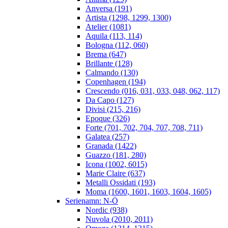
Anversa (191)
Artista (1298, 1299, 1300)
Atelier (1081)
Aquila (113, 114)
Bologna (112, 060)
Brema (647)
Brillante (128)
Calmando (130)
Copenhagen (194)
Crescendo (016, 031, 033, 048, 062, 117)
Da Capo (127)
Divisi (215, 216)
Epoque (326)
Forte (701, 702, 704, 707, 708, 711)
Galatea (257)
Granada (1422)
Guazzo (181, 280)
Icona (1002, 6015)
Marie Claire (637)
Metalli Ossidati (193)
Moma (1600, 1601, 1603, 1604, 1605)
Serienamn: N-Ö
Nordic (938)
Nuvola (2010, 2011)