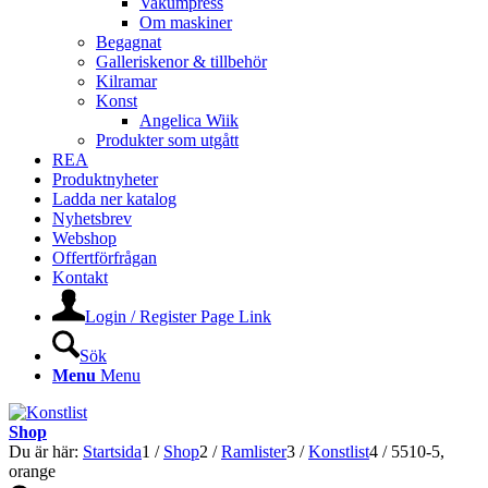
Vakumpress
Om maskiner
Begagnat
Galleriskenor & tillbehör
Kilramar
Konst
Angelica Wiik
Produkter som utgått
REA
Produktnyheter
Ladda ner katalog
Nyhetsbrev
Webshop
Offertförfrågan
Kontakt
Login / Register Page Link
Sök
Menu
Menu
Shop
Du är här:
Startsida
1
/
Shop
2
/
Ramlister
3
/
Konstlist
4
/
5510-5,
orange