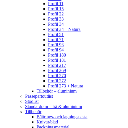
Profil 11
Profil 15
Profil 22
Profil 33
Profil 34
Profil 34 – Natura
Profil 51
Profil 71
Profil 93
Profil 94
Profil 180
Profil 181
Profil 217
Profil 269
Profil 270
Profil 272
Profil 273 + Natura
Tillbehör – aluminium
Passepartoutlist
Stödlist
Standardram – trä & aluminium
Tillbehör
Bättrings- och lagningspasta
Knivar/blad
Packningsmaterial