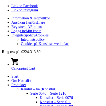
Link to Facebook
Link to Instagram
Information & Köpvillkor
Ansökan återförsäljare
Registrera ÅF-konto
Logga in/Mitt konto
Integritetspolicy/Cookies
Integritetspolicy
Cookies på Konstlists webbplats
Ring oss på: 0224-313 60
0
Shopping Cart
Start
Om Konstlist
Produkter
Ramlist – trä (Konstlist)
Serie 0076 – Serie 1216
Konstlist – Serie 0076
Konstlist – Serie 011