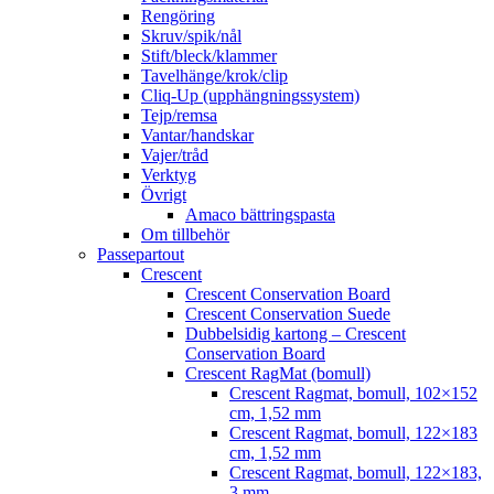
Rengöring
Skruv/spik/nål
Stift/bleck/klammer
Tavelhänge/krok/clip
Cliq-Up (upphängningssystem)
Tejp/remsa
Vantar/handskar
Vajer/tråd
Verktyg
Övrigt
Amaco bättringspasta
Om tillbehör
Passepartout
Crescent
Crescent Conservation Board
Crescent Conservation Suede
Dubbelsidig kartong – Crescent
Conservation Board
Crescent RagMat (bomull)
Crescent Ragmat, bomull, 102×152
cm, 1,52 mm
Crescent Ragmat, bomull, 122×183
cm, 1,52 mm
Crescent Ragmat, bomull, 122×183,
3 mm