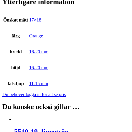
Ytterligare information
Önskat mått
17×18
färg
Orange
bredd
16-20 mm
höjd
16-20 mm
falsdjup
11-15 mm
Du behöver logga in för att se pris
Du kanske också gillar …
5510-19, limegrön