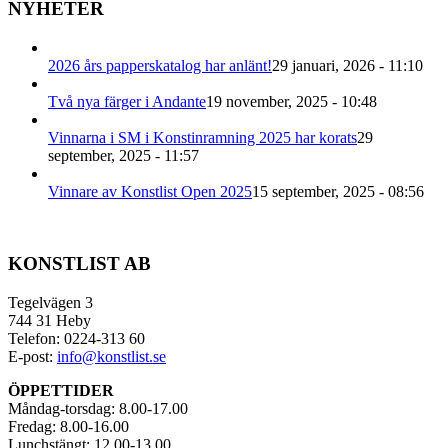
NYHETER
2026 års papperskatalog har anlänt!
29 januari, 2026 - 11:10
Två nya färger i Andante
19 november, 2025 - 10:48
Vinnarna i SM i Konstinramning 2025 har korats
29
september, 2025 - 11:57
Vinnare av Konstlist Open 2025
15 september, 2025 - 08:56
KONSTLIST AB
Tegelvägen 3
744 31 Heby
Telefon: 0224-313 60
E-post:
info@konstlist.se
ÖPPETTIDER
Måndag-torsdag: 8.00-17.00
Fredag: 8.00-16.00
Lunchstängt: 12.00-13.00