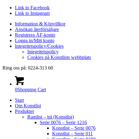
Link to Facebook
Link to Instagram
Information & Köpvillkor
Ansökan återförsäljare
Registrera ÅF-konto
Logga in/Mitt konto
Integritetspolicy/Cookies
Integritetspolicy
Cookies på Konstlists webbplats
Ring oss på: 0224-313 60
0
Shopping Cart
Start
Om Konstlist
Produkter
Ramlist – trä (Konstlist)
Serie 0076 – Serie 1216
Konstlist – Serie 0076
Konstlist – Serie 011