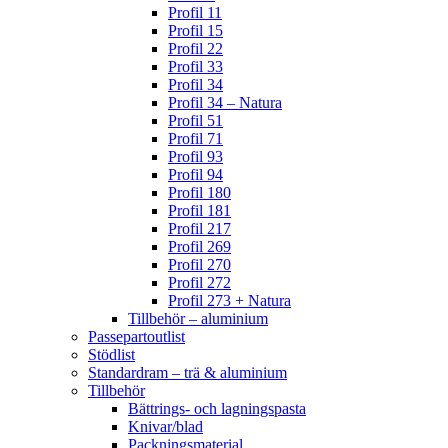
Profil 11
Profil 15
Profil 22
Profil 33
Profil 34
Profil 34 – Natura
Profil 51
Profil 71
Profil 93
Profil 94
Profil 180
Profil 181
Profil 217
Profil 269
Profil 270
Profil 272
Profil 273 + Natura
Tillbehör – aluminium
Passepartoutlist
Stödlist
Standardram – trä & aluminium
Tillbehör
Bättrings- och lagningspasta
Knivar/blad
Packningsmaterial