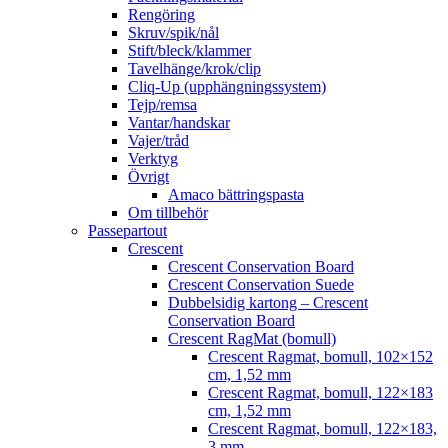
Rengöring
Skruv/spik/nål
Stift/bleck/klammer
Tavelhänge/krok/clip
Cliq-Up (upphängningssystem)
Tejp/remsa
Vantar/handskar
Vajer/tråd
Verktyg
Övrigt
Amaco bättringspasta
Om tillbehör
Passepartout
Crescent
Crescent Conservation Board
Crescent Conservation Suede
Dubbelsidig kartong – Crescent
Conservation Board
Crescent RagMat (bomull)
Crescent Ragmat, bomull, 102×152
cm, 1,52 mm
Crescent Ragmat, bomull, 122×183
cm, 1,52 mm
Crescent Ragmat, bomull, 122×183,
3 mm