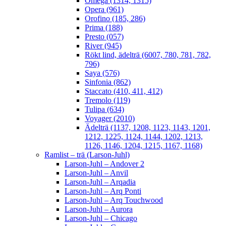
Omega (1314, 1315)
Opera (961)
Orofino (185, 286)
Prima (188)
Presto (057)
River (945)
Rökt lind, ädelträ (6007, 780, 781, 782,
796)
Saya (576)
Sinfonia (862)
Staccato (410, 411, 412)
Tremolo (119)
Tulipa (634)
Voyager (2010)
Ädelträ (1137, 1208, 1123, 1143, 1201,
1212, 1225, 1124, 1144, 1202, 1213,
1126, 1146, 1204, 1215, 1167, 1168)
Ramlist – trä (Larson-Juhl)
Larson-Juhl – Andover 2
Larson-Juhl – Anvil
Larson-Juhl – Arqadia
Larson-Juhl – Arq Ponti
Larson-Juhl – Arq Touchwood
Larson-Juhl – Aurora
Larson-Juhl – Chicago