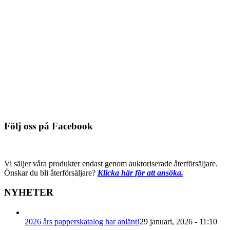
615-004, guld
Du behöver logga in för att se pris
Detaljinfo
615-003, silver
Du behöver logga in för att se pris
Detaljinfo
Följ oss på Facebook
Vi säljer våra produkter endast genom auktoriserade återförsäljare.
Önskar du bli återförsäljare?
Klicka här för att ansöka.
NYHETER
2026 års papperskatalog har anlänt!
29 januari, 2026 - 11:10