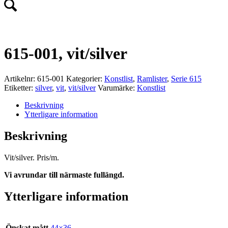
615-001, vit/silver
Artikelnr:
615-001
Kategorier:
Konstlist
,
Ramlister
,
Serie 615
Etiketter:
silver
,
vit
,
vit/silver
Varumärke:
Konstlist
Beskrivning
Ytterligare information
Beskrivning
Vit/silver. Pris/m.
Vi avrundar till närmaste fullängd.
Ytterligare information
Önskat mått
44×36