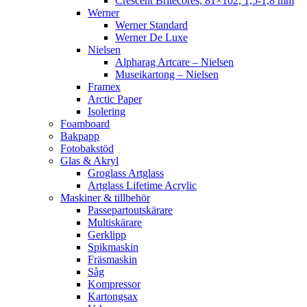
Crescent Britecores, 81×102, 1,5-1,8 mm
Werner
Werner Standard
Werner De Luxe
Nielsen
Alpharag Artcare – Nielsen
Museikartong – Nielsen
Framex
Arctic Paper
Isolering
Foamboard
Bakpapp
Fotobakstöd
Glas & Akryl
Groglass Artglass
Artglass Lifetime Acrylic
Maskiner & tillbehör
Passepartoutskärare
Multiskärare
Gerklipp
Spikmaskin
Fräsmaskin
Såg
Kompressor
Kartongsax