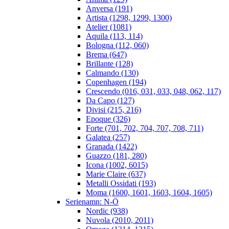
Anversa (191)
Artista (1298, 1299, 1300)
Atelier (1081)
Aquila (113, 114)
Bologna (112, 060)
Brema (647)
Brillante (128)
Calmando (130)
Copenhagen (194)
Crescendo (016, 031, 033, 048, 062, 117)
Da Capo (127)
Divisi (215, 216)
Epoque (326)
Forte (701, 702, 704, 707, 708, 711)
Galatea (257)
Granada (1422)
Guazzo (181, 280)
Icona (1002, 6015)
Marie Claire (637)
Metalli Ossidati (193)
Moma (1600, 1601, 1603, 1604, 1605)
Serienamn: N-Ö
Nordic (938)
Nuvola (2010, 2011)