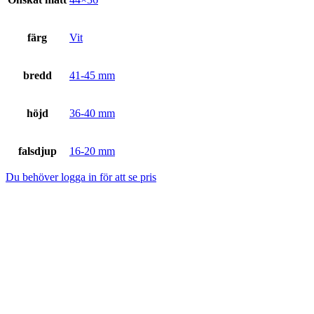
färg
Vit
bredd
41-45 mm
höjd
36-40 mm
falsdjup
16-20 mm
Du behöver logga in för att se pris
615-002, svart/silver
Du behöver logga in för att se pris
Detaljinfo