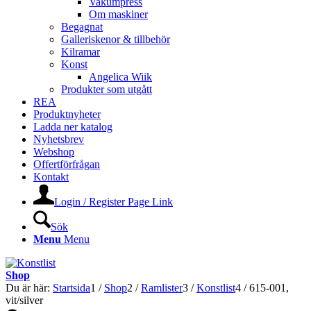
Vakumpress
Om maskiner
Begagnat
Galleriskenor & tillbehör
Kilramar
Konst
Angelica Wiik
Produkter som utgått
REA
Produktnyheter
Ladda ner katalog
Nyhetsbrev
Webshop
Offertförfrågan
Kontakt
Login / Register Page Link
Sök
Menu
Menu
Shop
Du är här:
Startsida
1
/
Shop
2
/
Ramlister
3
/
Konstlist
4
/
615-001,
vit/silver