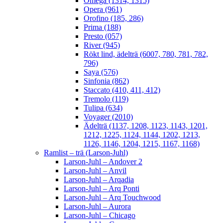
Omega (1314, 1315)
Opera (961)
Orofino (185, 286)
Prima (188)
Presto (057)
River (945)
Rökt lind, ädelträ (6007, 780, 781, 782,
796)
Saya (576)
Sinfonia (862)
Staccato (410, 411, 412)
Tremolo (119)
Tulipa (634)
Voyager (2010)
Ädelträ (1137, 1208, 1123, 1143, 1201,
1212, 1225, 1124, 1144, 1202, 1213,
1126, 1146, 1204, 1215, 1167, 1168)
Ramlist – trä (Larson-Juhl)
Larson-Juhl – Andover 2
Larson-Juhl – Anvil
Larson-Juhl – Arqadia
Larson-Juhl – Arq Ponti
Larson-Juhl – Arq Touchwood
Larson-Juhl – Aurora
Larson-Juhl – Chicago