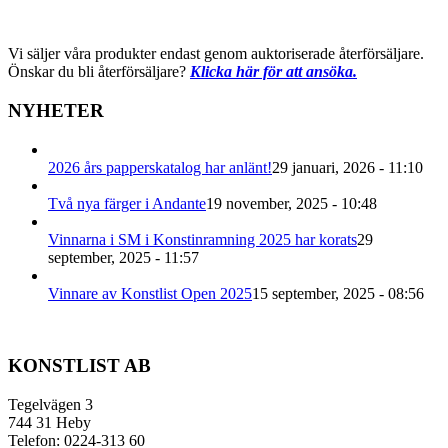
Vi säljer våra produkter endast genom auktoriserade återförsäljare.
Önskar du bli återförsäljare?
Klicka här för att ansöka.
NYHETER
2026 års papperskatalog har anlänt!
29 januari, 2026 - 11:10
Två nya färger i Andante
19 november, 2025 - 10:48
Vinnarna i SM i Konstinramning 2025 har korats
29
september, 2025 - 11:57
Vinnare av Konstlist Open 2025
15 september, 2025 - 08:56
KONSTLIST AB
Tegelvägen 3
744 31 Heby
Telefon: 0224-313 60