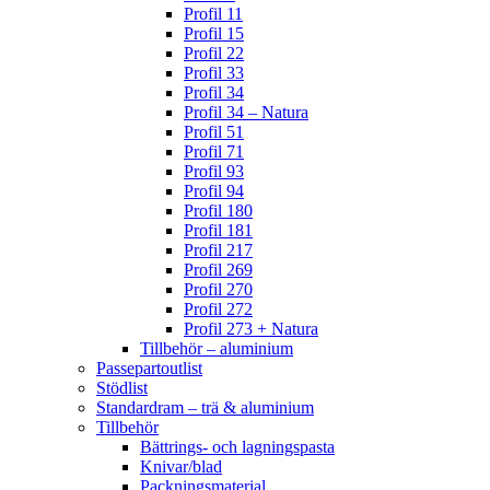
Profil 11
Profil 15
Profil 22
Profil 33
Profil 34
Profil 34 – Natura
Profil 51
Profil 71
Profil 93
Profil 94
Profil 180
Profil 181
Profil 217
Profil 269
Profil 270
Profil 272
Profil 273 + Natura
Tillbehör – aluminium
Passepartoutlist
Stödlist
Standardram – trä & aluminium
Tillbehör
Bättrings- och lagningspasta
Knivar/blad
Packningsmaterial