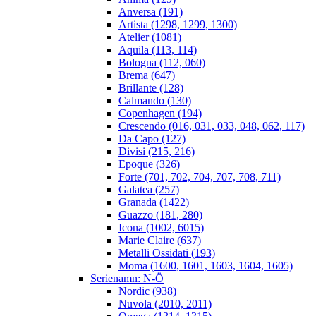
Anversa (191)
Artista (1298, 1299, 1300)
Atelier (1081)
Aquila (113, 114)
Bologna (112, 060)
Brema (647)
Brillante (128)
Calmando (130)
Copenhagen (194)
Crescendo (016, 031, 033, 048, 062, 117)
Da Capo (127)
Divisi (215, 216)
Epoque (326)
Forte (701, 702, 704, 707, 708, 711)
Galatea (257)
Granada (1422)
Guazzo (181, 280)
Icona (1002, 6015)
Marie Claire (637)
Metalli Ossidati (193)
Moma (1600, 1601, 1603, 1604, 1605)
Serienamn: N-Ö
Nordic (938)
Nuvola (2010, 2011)