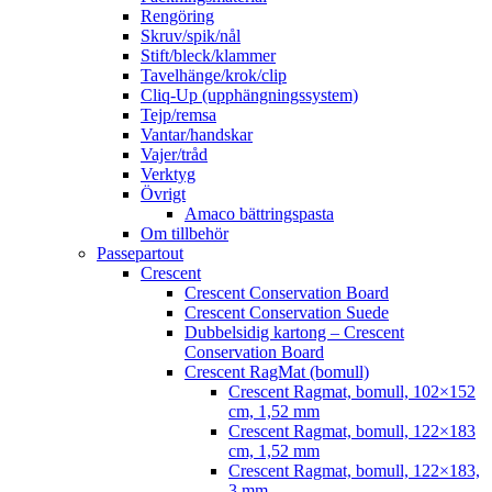
Rengöring
Skruv/spik/nål
Stift/bleck/klammer
Tavelhänge/krok/clip
Cliq-Up (upphängningssystem)
Tejp/remsa
Vantar/handskar
Vajer/tråd
Verktyg
Övrigt
Amaco bättringspasta
Om tillbehör
Passepartout
Crescent
Crescent Conservation Board
Crescent Conservation Suede
Dubbelsidig kartong – Crescent
Conservation Board
Crescent RagMat (bomull)
Crescent Ragmat, bomull, 102×152
cm, 1,52 mm
Crescent Ragmat, bomull, 122×183
cm, 1,52 mm
Crescent Ragmat, bomull, 122×183,
3 mm