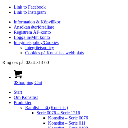
Link to Facebook
Link to Instagram
Information & Köpvillkor
Ansökan återförsäljare
Registrera ÅF-konto
Logga in/Mitt konto
Integritetspolicy/Cookies
Integritetspolicy
Cookies på Konstlists webbplats
Ring oss på: 0224-313 60
0
Shopping Cart
Start
Om Konstlist
Produkter
Ramlist – trä (Konstlist)
Serie 0076 – Serie 1216
Konstlist – Serie 0076
Konstlist – Serie 011