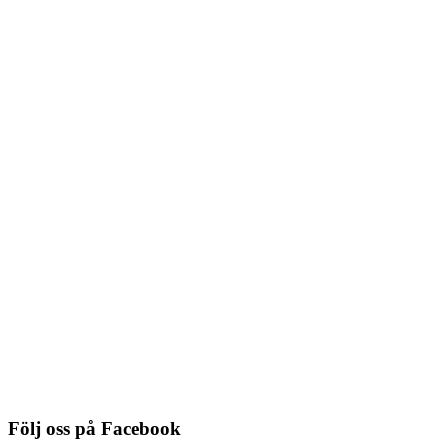
NYHET!
6882-9006, ornament, antikgrå
Du behöver logga in för att se pris
Detaljinfo
NYHET!
6882-9008, ornament, antiklila
Du behöver logga in för att se pris
Detaljinfo
Följ oss på Facebook