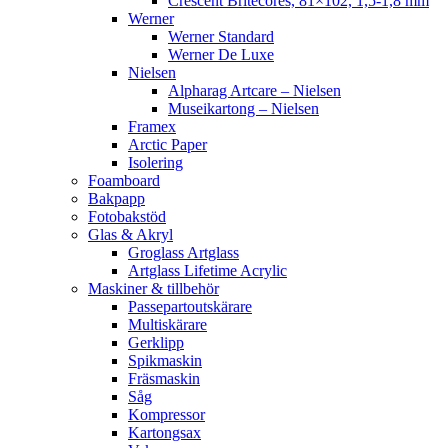
Crescent Britecores, 81×102, 1,5-1,8 mm
Werner
Werner Standard
Werner De Luxe
Nielsen
Alpharag Artcare – Nielsen
Museikartong – Nielsen
Framex
Arctic Paper
Isolering
Foamboard
Bakpapp
Fotobakstöd
Glas & Akryl
Groglass Artglass
Artglass Lifetime Acrylic
Maskiner & tillbehör
Passepartoutskärare
Multiskärare
Gerklipp
Spikmaskin
Fräsmaskin
Såg
Kompressor
Kartongsax