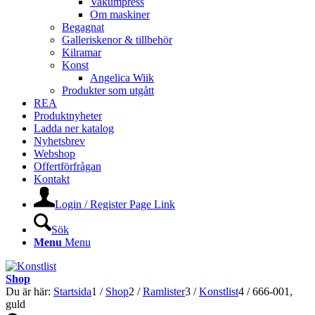
Vakumpress
Om maskiner
Begagnat
Galleriskenor & tillbehör
Kilramar
Konst
Angelica Wiik
Produkter som utgått
REA
Produktnyheter
Ladda ner katalog
Nyhetsbrev
Webshop
Offertförfrågan
Kontakt
Login / Register Page Link
Sök
Menu
Menu
Shop
Du är här:
Startsida
1
/
Shop
2
/
Ramlister
3
/
Konstlist
4
/
666-001,
guld