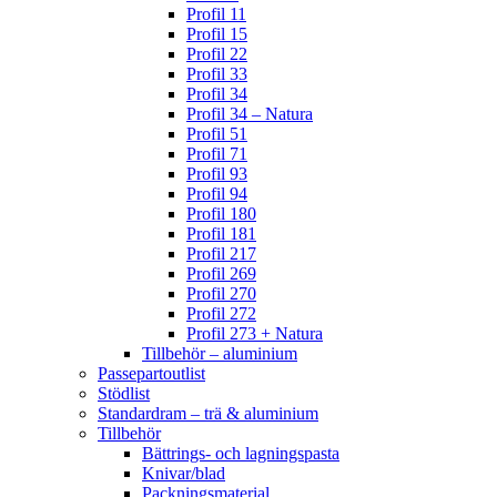
Profil 11
Profil 15
Profil 22
Profil 33
Profil 34
Profil 34 – Natura
Profil 51
Profil 71
Profil 93
Profil 94
Profil 180
Profil 181
Profil 217
Profil 269
Profil 270
Profil 272
Profil 273 + Natura
Tillbehör – aluminium
Passepartoutlist
Stödlist
Standardram – trä & aluminium
Tillbehör
Bättrings- och lagningspasta
Knivar/blad
Packningsmaterial