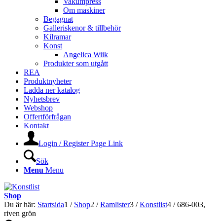
Vakumpress
Om maskiner
Begagnat
Galleriskenor & tillbehör
Kilramar
Konst
Angelica Wiik
Produkter som utgått
REA
Produktnyheter
Ladda ner katalog
Nyhetsbrev
Webshop
Offertförfrågan
Kontakt
Login / Register Page Link
Sök
Menu
Menu
Shop
Du är här:
Startsida
1
/
Shop
2
/
Ramlister
3
/
Konstlist
4
/
686-003,
riven grön