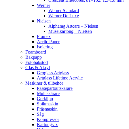
Crescent Britecores, 81×102, 1,5-1,8 mm
Werner
Werner Standard
Werner De Luxe
Nielsen
Alpharag Artcare – Nielsen
Museikartong – Nielsen
Framex
Arctic Paper
Isolering
Foamboard
Bakpapp
Fotobakstöd
Glas & Akryl
Groglass Artglass
Artglass Lifetime Acrylic
Maskiner & tillbehör
Passepartoutskärare
Multiskärare
Gerklipp
Spikmaskin
Fräsmaskin
Såg
Kompressor
Kartongsax