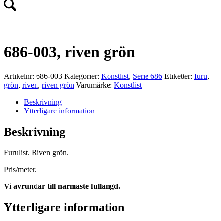
686-003, riven grön
Artikelnr:
686-003
Kategorier:
Konstlist
,
Serie 686
Etiketter:
furu
,
grön
,
riven
,
riven grön
Varumärke:
Konstlist
Beskrivning
Ytterligare information
Beskrivning
Furulist. Riven grön.
Pris/meter.
Vi avrundar till närmaste fullängd.
Ytterligare information