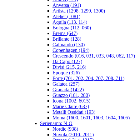
Anversa (191)
Artista (1298, 1299, 1300)
Atelier (1081)
Aquila (113, 114)
Bologna (112, 060)
Brema (647)
Brillante (128)
Calmando (130)
Copenhagen (194)
Crescendo (016, 031, 033, 048, 062, 117)
Da Capo (127)
Divisi (215, 216)
Epoque (326)
Forte (701, 702, 704, 707, 708, 711)
Galatea (257)
Granada (1422)
Guazzo (181, 280)
Icona (1002, 6015)
Marie Claire (637)
Metalli Ossidati (193)
Moma (1600, 1601, 1603, 1604, 1605)
Serienamn: N-Ö
Nordic (938)
Nuvola (2010, 2011)