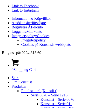
Link to Facebook
Link to Instagram
Information & Köpvillkor
Ansökan återförsäljare
Registrera ÅF-konto
Logga in/Mitt konto
Integritetspolicy/Cookies
Integritetspolicy
Cookies på Konstlists webbplats
Ring oss på: 0224-313 60
0
Shopping Cart
Start
Om Konstlist
Produkter
Ramlist – trä (Konstlist)
Serie 0076 – Serie 1216
Konstlist – Serie 0076
Konstlist – Serie 011