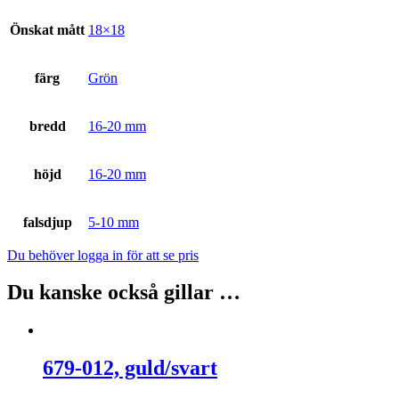
Önskat mått
18×18
färg
Grön
bredd
16-20 mm
höjd
16-20 mm
falsdjup
5-10 mm
Du behöver logga in för att se pris
Du kanske också gillar …
679-012, guld/svart