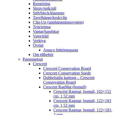
Rengöring
Skruv/spik/nål
Stift/bleck/klammer
Tavelhänge/krok/clip
Cliq-Up (upphängningssystem)
Tejp/remsa
Vantar/handskar
Vajer/tråd
Verktyg
Övrigt
Amaco bättringspasta
Om tillbehör
Passepartout
Crescent
Crescent Conservation Board
Crescent Conservation Suede
Dubbelsidig kartong – Crescent
Conservation Board
Crescent RagMat (bomull)
Crescent Ragmat, bomull, 102×152
cm, 1,52 mm
Crescent Ragmat, bomull, 122×183
cm, 1,52 mm
Crescent Ragmat, bomull, 122×183,
3 mm