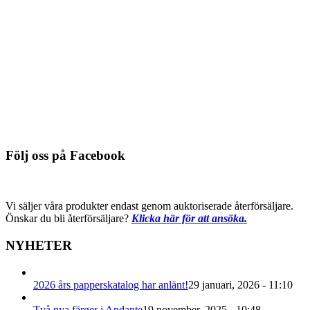
Du behöver logga in för att se pris
Detaljinfo
686-005, riven grå
Du behöver logga in för att se pris
Detaljinfo
Följ oss på Facebook
Vi säljer våra produkter endast genom auktoriserade återförsäljare.
Önskar du bli återförsäljare?
Klicka här för att ansöka.
NYHETER
2026 års papperskatalog har anlänt!
29 januari, 2026 - 11:10
Två nya färger i Andante
19 november, 2025 - 10:48