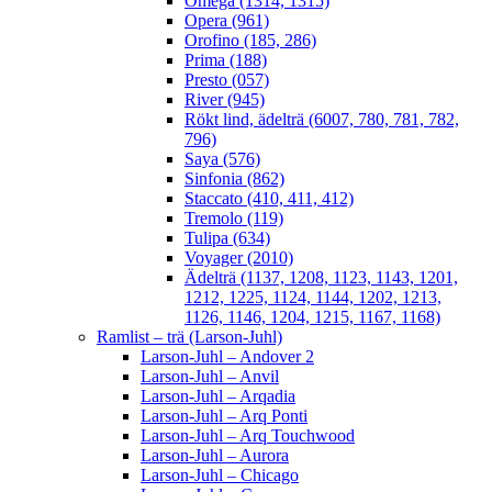
Omega (1314, 1315)
Opera (961)
Orofino (185, 286)
Prima (188)
Presto (057)
River (945)
Rökt lind, ädelträ (6007, 780, 781, 782,
796)
Saya (576)
Sinfonia (862)
Staccato (410, 411, 412)
Tremolo (119)
Tulipa (634)
Voyager (2010)
Ädelträ (1137, 1208, 1123, 1143, 1201,
1212, 1225, 1124, 1144, 1202, 1213,
1126, 1146, 1204, 1215, 1167, 1168)
Ramlist – trä (Larson-Juhl)
Larson-Juhl – Andover 2
Larson-Juhl – Anvil
Larson-Juhl – Arqadia
Larson-Juhl – Arq Ponti
Larson-Juhl – Arq Touchwood
Larson-Juhl – Aurora
Larson-Juhl – Chicago