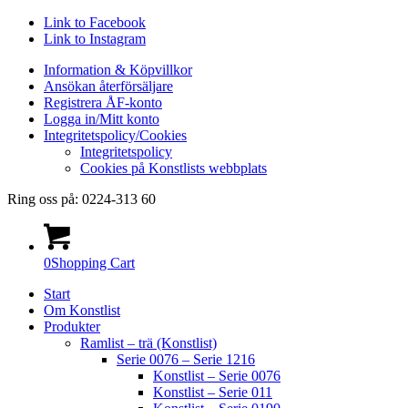
Link to Facebook
Link to Instagram
Information & Köpvillkor
Ansökan återförsäljare
Registrera ÅF-konto
Logga in/Mitt konto
Integritetspolicy/Cookies
Integritetspolicy
Cookies på Konstlists webbplats
Ring oss på: 0224-313 60
0
Shopping Cart
Start
Om Konstlist
Produkter
Ramlist – trä (Konstlist)
Serie 0076 – Serie 1216
Konstlist – Serie 0076
Konstlist – Serie 011