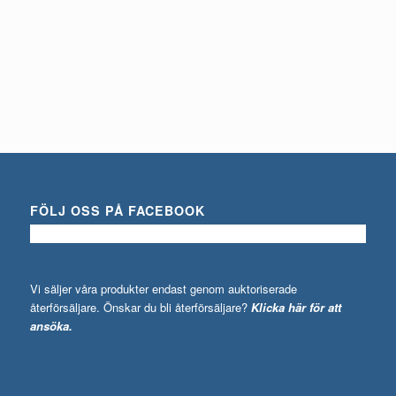
Du behöver logga in för att se pris
Detaljinfo
FÖLJ OSS PÅ FACEBOOK
Vi säljer våra produkter endast genom auktoriserade
återförsäljare. Önskar du bli återförsäljare?
Klicka här för att
ansöka.