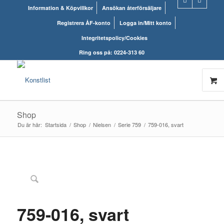
Information & Köpvillkor
Ansökan återförsäljare
Registrera ÅF-konto
Logga in/Mitt konto
Integritetspolicy/Cookies
Ring oss på: 0224-313 60
Shop
Du är här:
Startsida
/
Shop
/
Nielsen
/
Serie 759
/
759-016, svart
759-016, svart