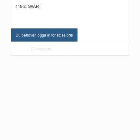
115-2, SVART
Du behöver logga in för att se pris
Detaljinfo
935-1, SVART EKFANÉR
NYHET!
Du behöver logga in för att se pris