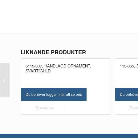
LIKNANDE PRODUKTER
6115-307, HANDLAGD ORNAMENT,
113-065
NYHET!
SVART/GULD
NYHET!
Skruv torx T10 9,5 mm,
9,5×3 KH
Du behöver logga in för att se pris
Du behöver 
Detaljinfo
Det