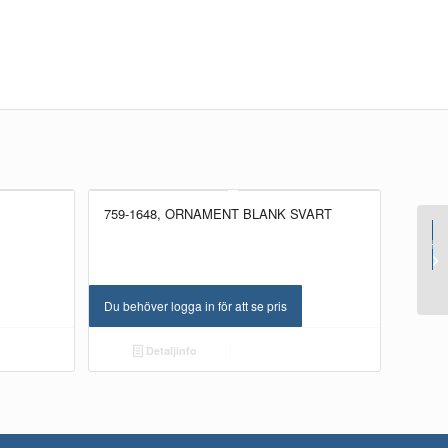
759-1648, ORNAMENT BLANK SVART
NYHET!
NYHET!
NYHE
Du behöver logga in för att se pris
Detaljinfo