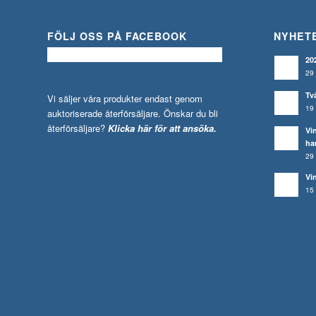
FÖLJ OSS PÅ FACEBOOK
NYHET
20
29 
Tv
Vi säljer våra produkter endast genom
19 
auktoriserade återförsäljare. Önskar du bli
återförsäljare?
Klicka här för att ansöka.
Vi
ha
29 
Vi
15 