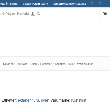
rera ÅF-konto
Logga in/Mitt konto
Integritetspolicy/Cookies
rtförfrågan
Kontakt
Du är här:
Startsida
/
Shop
/
Ramlister
/
Konstlist
/
935-1, svart ekfanér
5
Etiketter:
ekfanér
,
furu
,
svart
Varumärke:
Konstlist