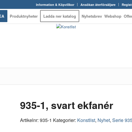
Information & Köpvillkor
Ansökan återförsäljare
Regist
EA
Produktnyheter
Ladda ner katalog
Nyhetsbrev
Webshop
Offe
935-1, svart ekfanér
Artikelnr:
935-1
Kategorier:
Konstlist
,
Nyhet
,
Serie 93