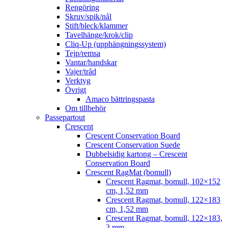
Rengöring
Skruv/spik/nål
Stift/bleck/klammer
Tavelhänge/krok/clip
Cliq-Up (upphängningssystem)
Tejp/remsa
Vantar/handskar
Vajer/tråd
Verktyg
Övrigt
Amaco bättringspasta
Om tillbehör
Passepartout
Crescent
Crescent Conservation Board
Crescent Conservation Suede
Dubbelsidig kartong – Crescent
Conservation Board
Crescent RagMat (bomull)
Crescent Ragmat, bomull, 102×152
cm, 1,52 mm
Crescent Ragmat, bomull, 122×183
cm, 1,52 mm
Crescent Ragmat, bomull, 122×183,
3 mm