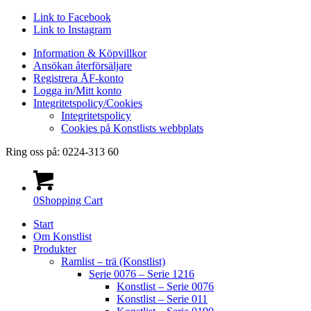
Link to Facebook
Link to Instagram
Information & Köpvillkor
Ansökan återförsäljare
Registrera ÅF-konto
Logga in/Mitt konto
Integritetspolicy/Cookies
Integritetspolicy
Cookies på Konstlists webbplats
Ring oss på: 0224-313 60
0
Shopping Cart
Start
Om Konstlist
Produkter
Ramlist – trä (Konstlist)
Serie 0076 – Serie 1216
Konstlist – Serie 0076
Konstlist – Serie 011