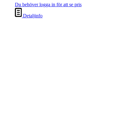
Du behöver logga in för att se pris
Detaljinfo
1298-455, antikvit, slipad svart
kant
Du behöver logga in för att se pris
Detaljinfo
456-050, antikvit
Du behöver logga in för att se pris
Detaljinfo