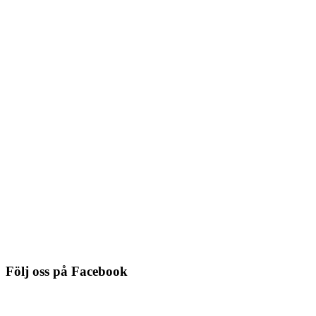
1299-455, antikvit, slipad svart
kant
Du behöver logga in för att se pris
Detaljinfo
NYHET!
6882-9005, ornament, antikvit
Du behöver logga in för att se pris
Detaljinfo
Följ oss på Facebook