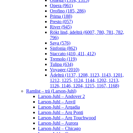
Omega (1314, 1315)
Opera (961)
Orofino (185, 286)
Prima (188)
Presto (057)
River (945)
Rökt lind, ädelträ (6007, 780, 781, 782,
796)
Saya (576)
Sinfonia (862)
Staccato (410, 411, 412)
Tremolo (119)
Tulipa (634)
Voyager (2010)
Ädelträ (1137, 1208, 1123, 1143, 1201,
1212, 1225, 1124, 1144, 1202, 1213,
1126, 1146, 1204, 1215, 1167, 1168)
Ramlist – trä (Larson-Juhl)
Larson-Juhl – Andover 2
Larson-Juhl – Anvil
Larson-Juhl – Arqadia
Larson-Juhl – Arq Ponti
Larson-Juhl – Arq Touchwood
Larson-Juhl – Aurora
Larson-Juhl – Chicago