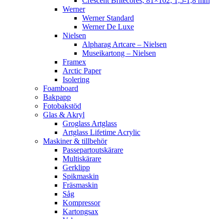
Crescent Britecores, 81×102, 1,5-1,8 mm
Werner
Werner Standard
Werner De Luxe
Nielsen
Alpharag Artcare – Nielsen
Museikartong – Nielsen
Framex
Arctic Paper
Isolering
Foamboard
Bakpapp
Fotobakstöd
Glas & Akryl
Groglass Artglass
Artglass Lifetime Acrylic
Maskiner & tillbehör
Passepartoutskärare
Multiskärare
Gerklipp
Spikmaskin
Fräsmaskin
Såg
Kompressor
Kartongsax