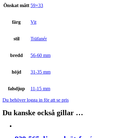
Önskat mått
59×33
färg
Vit
stil
Träfanér
bredd
56-60 mm
höjd
31-35 mm
falsdjup
11-15 mm
Du behöver logga in för att se pris
Du kanske också gillar …