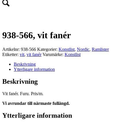
938-566, vit fanér
Artikelnr:
938-566
Kategorier:
Konstlist
,
Nordic
,
Ramlister
Etiketter:
vit
,
vit fanér
Varumärke:
Konstlist
Beskrivning
Ytterligare information
Beskrivning
Vit fanér. Furu. Pris/m.
Vi avrundar till närmaste fullängd.
Ytterligare information