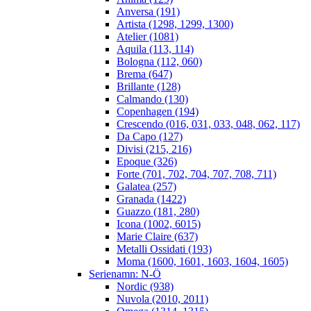
Anversa (191)
Artista (1298, 1299, 1300)
Atelier (1081)
Aquila (113, 114)
Bologna (112, 060)
Brema (647)
Brillante (128)
Calmando (130)
Copenhagen (194)
Crescendo (016, 031, 033, 048, 062, 117)
Da Capo (127)
Divisi (215, 216)
Epoque (326)
Forte (701, 702, 704, 707, 708, 711)
Galatea (257)
Granada (1422)
Guazzo (181, 280)
Icona (1002, 6015)
Marie Claire (637)
Metalli Ossidati (193)
Moma (1600, 1601, 1603, 1604, 1605)
Serienamn: N-Ö
Nordic (938)
Nuvola (2010, 2011)