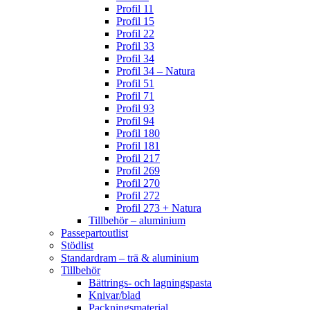
Profil 11
Profil 15
Profil 22
Profil 33
Profil 34
Profil 34 – Natura
Profil 51
Profil 71
Profil 93
Profil 94
Profil 180
Profil 181
Profil 217
Profil 269
Profil 270
Profil 272
Profil 273 + Natura
Tillbehör – aluminium
Passepartoutlist
Stödlist
Standardram – trä & aluminium
Tillbehör
Bättrings- och lagningspasta
Knivar/blad
Packningsmaterial