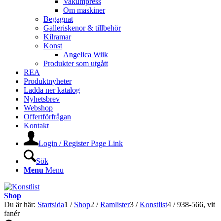
Vakumpress
Om maskiner
Begagnat
Galleriskenor & tillbehör
Kilramar
Konst
Angelica Wiik
Produkter som utgått
REA
Produktnyheter
Ladda ner katalog
Nyhetsbrev
Webshop
Offertförfrågan
Kontakt
Login / Register Page Link
Sök
Menu
Menu
Shop
Du är här:
Startsida
1
/
Shop
2
/
Ramlister
3
/
Konstlist
4
/
938-566, vit
fanér