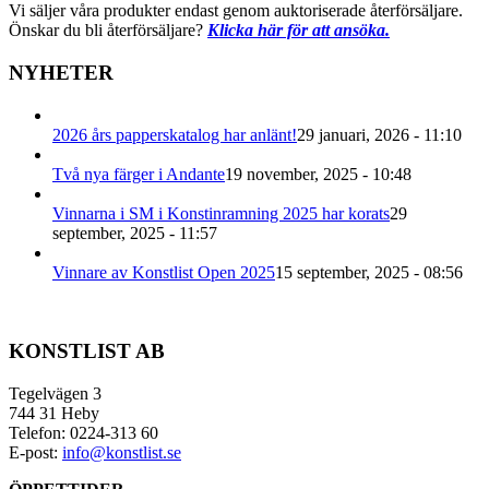
Vi säljer våra produkter endast genom auktoriserade återförsäljare.
Önskar du bli återförsäljare?
Klicka här för att ansöka.
NYHETER
2026 års papperskatalog har anlänt!
29 januari, 2026 - 11:10
Två nya färger i Andante
19 november, 2025 - 10:48
Vinnarna i SM i Konstinramning 2025 har korats
29
september, 2025 - 11:57
Vinnare av Konstlist Open 2025
15 september, 2025 - 08:56
KONSTLIST AB
Tegelvägen 3
744 31 Heby
Telefon: 0224-313 60
E-post:
info@konstlist.se