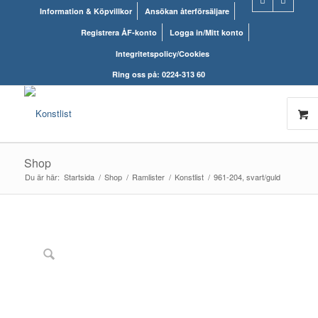
Information & Köpvillkor
Ansökan återförsäljare
Registrera ÅF-konto
Logga in/Mitt konto
Integritetspolicy/Cookies
Ring oss på: 0224-313 60
Shop
Du är här:
Startsida
/
Shop
/
Ramlister
/
Konstlist
/
961-204, svart/guld