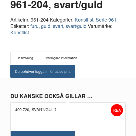
961-204, svart/guld
Artikelnr:
961-204
Kategorier:
Konstlist
,
Serie 961
Etiketter:
furu
,
guld
,
svart
,
svart/guld
Varumärke:
Konstlist
Beskrivning
Ytterligare information
Du behöver logga in för att se pris
DU KANSKE OCKSÅ GILLAR …
400-720, SVART/GULD
REA