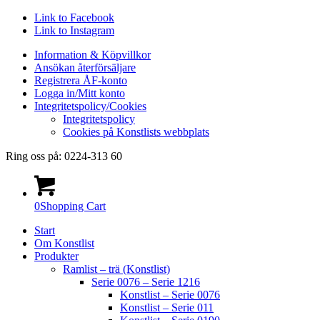
Link to Facebook
Link to Instagram
Information & Köpvillkor
Ansökan återförsäljare
Registrera ÅF-konto
Logga in/Mitt konto
Integritetspolicy/Cookies
Integritetspolicy
Cookies på Konstlists webbplats
Ring oss på: 0224-313 60
0
Shopping Cart
Start
Om Konstlist
Produkter
Ramlist – trä (Konstlist)
Serie 0076 – Serie 1216
Konstlist – Serie 0076
Konstlist – Serie 011