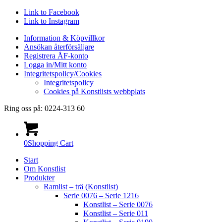
Link to Facebook
Link to Instagram
Information & Köpvillkor
Ansökan återförsäljare
Registrera ÅF-konto
Logga in/Mitt konto
Integritetspolicy/Cookies
Integritetspolicy
Cookies på Konstlists webbplats
Ring oss på: 0224-313 60
0
Shopping Cart
Start
Om Konstlist
Produkter
Ramlist – trä (Konstlist)
Serie 0076 – Serie 1216
Konstlist – Serie 0076
Konstlist – Serie 011