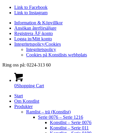
Link to Facebook
Link to Instagram
Information & Köpvillkor
Ansökan återförsäljare
Registrera ÅF-konto
Logga in/Mitt konto
Integritetspolicy/Cookies
Integritetspolicy
Cookies på Konstlists webbplats
Ring oss på: 0224-313 60
0
Shopping Cart
Start
Om Konstlist
Produkter
Ramlist – trä (Konstlist)
Serie 0076 – Serie 1216
Konstlist – Serie 0076
Konstlist – Serie 011