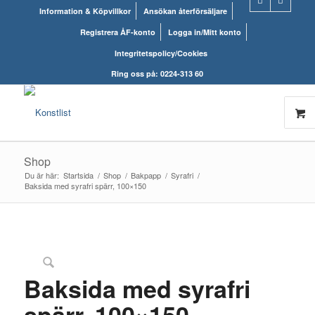
Information & Köpvillkor
Ansökan återförsäljare
Registrera ÅF-konto
Logga in/Mitt konto
Integritetspolicy/Cookies
Ring oss på: 0224-313 60
Shop
Du är här:
Startsida
/
Shop
/
Bakpapp
/
Syrafri
/
Baksida med syrafri spärr, 100×150
Baksida med syrafri
spärr, 100×150