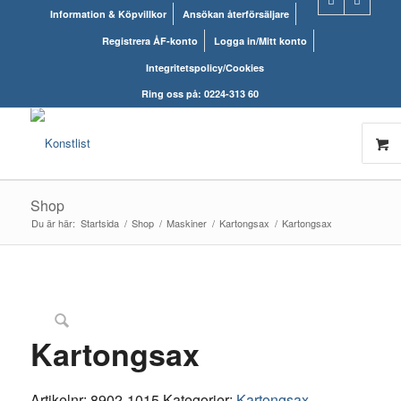
Information & Köpvillkor
Ansökan återförsäljare
Registrera ÅF-konto
Logga in/Mitt konto
Integritetspolicy/Cookies
Ring oss på: 0224-313 60
Shop
Du är här:
Startsida
/
Shop
/
Maskiner
/
Kartongsax
/
Kartongsax
UTGÅTT!
Kartongsax
Artikelnr:
8902-1015
Kategorier:
Kartongsax
,