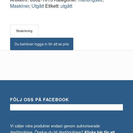
Maskiner
,
Utgått
Etikett:
utgått
Beskrivning
Du behöver logga in för att se pris
FÖLJ OSS PÅ FACEBOOK
Vi säljer våra produkter endast genom auktoriserade
återförsäljare. Önskar du bli återförsäljare?
Klicka här för att