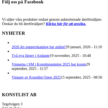
Följ oss på Facebook
Vi säljer våra produkter endast genom auktoriserade återförsäljare.
Önskar du bli återförsäljare?
Klicka här för att ansöka.
NYHETER
2026 års papperskatalog har anlänt!
29 januari, 2026 - 11:10
Två nya färger i Andante
19 november, 2025 - 10:48
Vinnarna i SM i Konstinramning 2025 har korats
29
september, 2025 - 11:57
Vinnare av Konstlist Open 2025
15 september, 2025 - 08:56
KONSTLIST AB
Tegelvägen 3