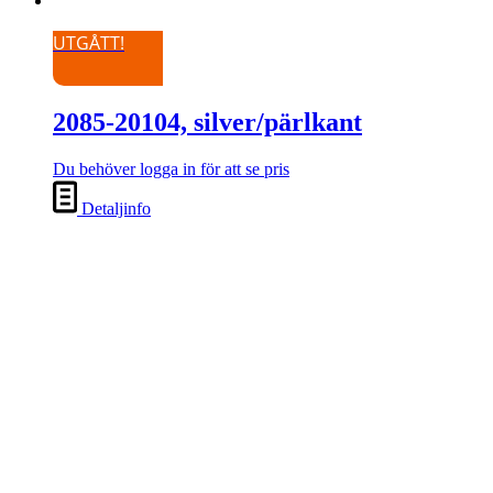
UTGÅTT!
2085-20104, silver/pärlkant
Du behöver logga in för att se pris
Detaljinfo
257-001, handlagd guld med
pärlkant
Du behöver logga in för att se pris
Detaljinfo