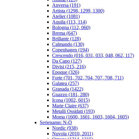
Anversa (191)
Artista (1298, 1299, 1300)
Atelier (1081)
Aquila (113, 114)
Bologna (112, 060)
Brema (647)
Brillante (128)
Calmando (130)
Copenhagen (194)
Crescendo (016, 031, 033, 048, 062, 117)
Da Capo (127)
Divisi (215, 216)
Epoque (326)
Forte (701, 702, 704, 707, 708, 711)
Galatea (257)
Granada (1422)
Guazzo (181, 280)
Icona (1002, 6015)
Marie Claire (637)
Metalli Ossidati (193)
Moma (1600, 1601, 1603, 1604, 1605)
Serienamn: N-Ö
Nordic (938)
Nuvola (2010, 2011)