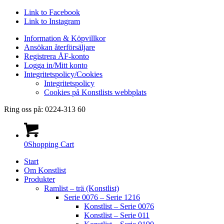
Link to Facebook
Link to Instagram
Information & Köpvillkor
Ansökan återförsäljare
Registrera ÅF-konto
Logga in/Mitt konto
Integritetspolicy/Cookies
Integritetspolicy
Cookies på Konstlists webbplats
Ring oss på: 0224-313 60
0
Shopping Cart
Start
Om Konstlist
Produkter
Ramlist – trä (Konstlist)
Serie 0076 – Serie 1216
Konstlist – Serie 0076
Konstlist – Serie 011