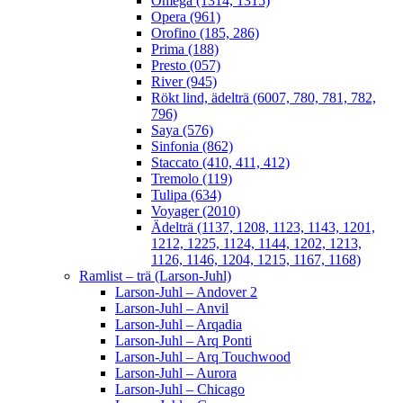
Omega (1314, 1315)
Opera (961)
Orofino (185, 286)
Prima (188)
Presto (057)
River (945)
Rökt lind, ädelträ (6007, 780, 781, 782,
796)
Saya (576)
Sinfonia (862)
Staccato (410, 411, 412)
Tremolo (119)
Tulipa (634)
Voyager (2010)
Ädelträ (1137, 1208, 1123, 1143, 1201,
1212, 1225, 1124, 1144, 1202, 1213,
1126, 1146, 1204, 1215, 1167, 1168)
Ramlist – trä (Larson-Juhl)
Larson-Juhl – Andover 2
Larson-Juhl – Anvil
Larson-Juhl – Arqadia
Larson-Juhl – Arq Ponti
Larson-Juhl – Arq Touchwood
Larson-Juhl – Aurora
Larson-Juhl – Chicago