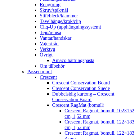
Rengöring
Skruv/spik/nål
Stift/bleck/klammer
Tavelhänge/krok/clip
Cliq-Up (upphängningssystem)
Tejp/remsa
Vantar/handskar
Vajer/tråd
Verktyg
Övrigt
Amaco bättringspasta
Om tillbehör
Passepartout
Crescent
Crescent Conservation Board
Crescent Conservation Suede
Dubbelsidig kartong – Crescent
Conservation Board
Crescent RagMat (bomull)
Crescent Ragmat, bomull, 102×152
cm, 1,52 mm
Crescent Ragmat, bomull, 122×183
cm, 1,52 mm
Crescent Ragmat, bomull, 122×183,
3 mm