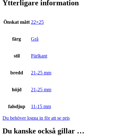
Ytterligare information
Önskat mått
22×25
färg
Grå
stil
Pärlkant
bredd
21-25 mm
höjd
21-25 mm
falsdjup
11-15 mm
Du behöver logga in för att se pris
Du kanske också gillar …