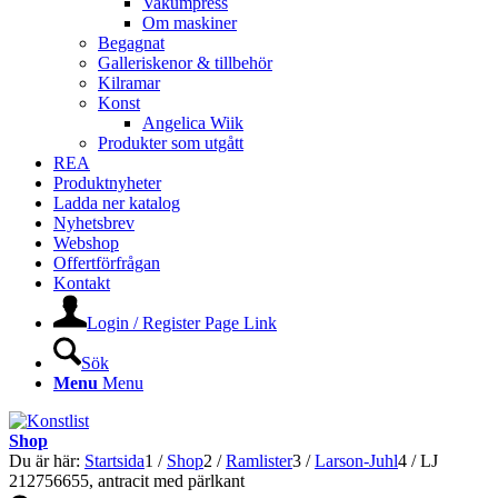
Vakumpress
Om maskiner
Begagnat
Galleriskenor & tillbehör
Kilramar
Konst
Angelica Wiik
Produkter som utgått
REA
Produktnyheter
Ladda ner katalog
Nyhetsbrev
Webshop
Offertförfrågan
Kontakt
Login / Register Page Link
Sök
Menu
Menu
Shop
Du är här:
Startsida
1
/
Shop
2
/
Ramlister
3
/
Larson-Juhl
4
/
LJ
212756655, antracit med pärlkant