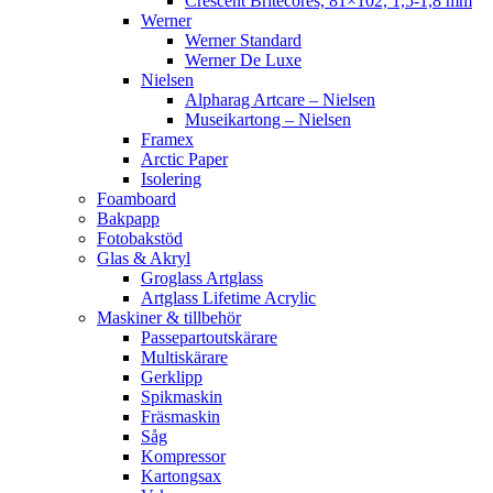
Crescent Britecores, 81×102, 1,5-1,8 mm
Werner
Werner Standard
Werner De Luxe
Nielsen
Alpharag Artcare – Nielsen
Museikartong – Nielsen
Framex
Arctic Paper
Isolering
Foamboard
Bakpapp
Fotobakstöd
Glas & Akryl
Groglass Artglass
Artglass Lifetime Acrylic
Maskiner & tillbehör
Passepartoutskärare
Multiskärare
Gerklipp
Spikmaskin
Fräsmaskin
Såg
Kompressor
Kartongsax