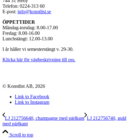
744 31 Heby
Telefon: 0224-313 60
E-post:
info@konstlist.se
ÖPPETTIDER
Måndag-torsdag: 8.00-17.00
Fredag: 8.00-16.00
Lunchstängt: 12.00-13.00
I år håller vi semesterstängt v. 29-30.
Klicka här för vägbeskrivning till oss.
© Konstlist AB, 2026
Link to Facebook
Link to Instagram
LJ 212756640, champagne med pärlkant
LJ 212756740, guld
med pärlkant
Scroll to top