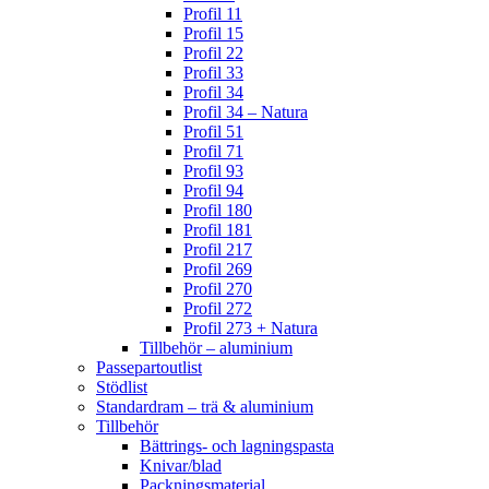
Profil 11
Profil 15
Profil 22
Profil 33
Profil 34
Profil 34 – Natura
Profil 51
Profil 71
Profil 93
Profil 94
Profil 180
Profil 181
Profil 217
Profil 269
Profil 270
Profil 272
Profil 273 + Natura
Tillbehör – aluminium
Passepartoutlist
Stödlist
Standardram – trä & aluminium
Tillbehör
Bättrings- och lagningspasta
Knivar/blad
Packningsmaterial