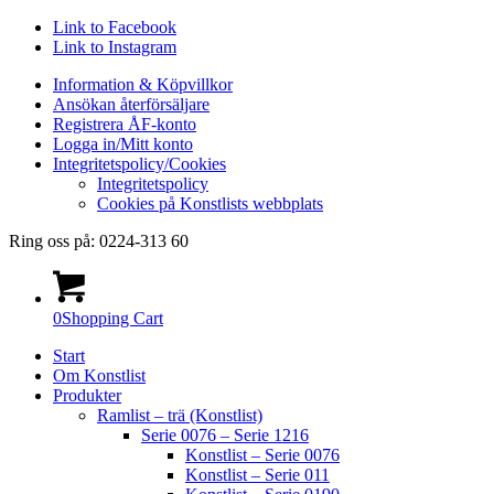
Link to Facebook
Link to Instagram
Information & Köpvillkor
Ansökan återförsäljare
Registrera ÅF-konto
Logga in/Mitt konto
Integritetspolicy/Cookies
Integritetspolicy
Cookies på Konstlists webbplats
Ring oss på: 0224-313 60
0
Shopping Cart
Start
Om Konstlist
Produkter
Ramlist – trä (Konstlist)
Serie 0076 – Serie 1216
Konstlist – Serie 0076
Konstlist – Serie 011