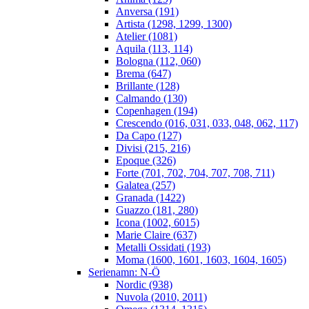
Anversa (191)
Artista (1298, 1299, 1300)
Atelier (1081)
Aquila (113, 114)
Bologna (112, 060)
Brema (647)
Brillante (128)
Calmando (130)
Copenhagen (194)
Crescendo (016, 031, 033, 048, 062, 117)
Da Capo (127)
Divisi (215, 216)
Epoque (326)
Forte (701, 702, 704, 707, 708, 711)
Galatea (257)
Granada (1422)
Guazzo (181, 280)
Icona (1002, 6015)
Marie Claire (637)
Metalli Ossidati (193)
Moma (1600, 1601, 1603, 1604, 1605)
Serienamn: N-Ö
Nordic (938)
Nuvola (2010, 2011)