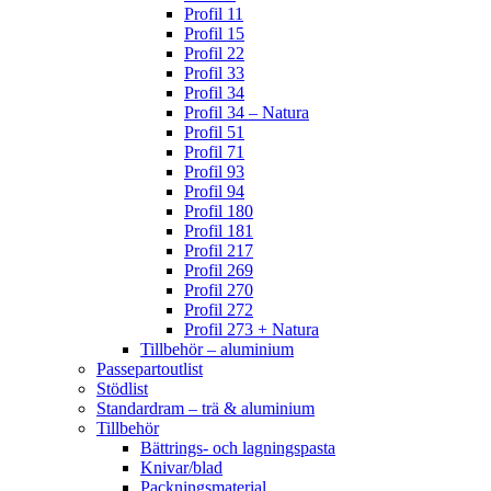
Profil 11
Profil 15
Profil 22
Profil 33
Profil 34
Profil 34 – Natura
Profil 51
Profil 71
Profil 93
Profil 94
Profil 180
Profil 181
Profil 217
Profil 269
Profil 270
Profil 272
Profil 273 + Natura
Tillbehör – aluminium
Passepartoutlist
Stödlist
Standardram – trä & aluminium
Tillbehör
Bättrings- och lagningspasta
Knivar/blad
Packningsmaterial