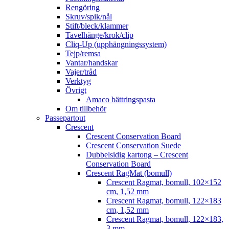
Rengöring
Skruv/spik/nål
Stift/bleck/klammer
Tavelhänge/krok/clip
Cliq-Up (upphängningssystem)
Tejp/remsa
Vantar/handskar
Vajer/tråd
Verktyg
Övrigt
Amaco bättringspasta
Om tillbehör
Passepartout
Crescent
Crescent Conservation Board
Crescent Conservation Suede
Dubbelsidig kartong – Crescent
Conservation Board
Crescent RagMat (bomull)
Crescent Ragmat, bomull, 102×152
cm, 1,52 mm
Crescent Ragmat, bomull, 122×183
cm, 1,52 mm
Crescent Ragmat, bomull, 122×183,
3 mm