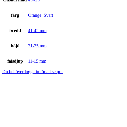
färg
Orange
,
Svart
bredd
41-45 mm
höjd
21-25 mm
falsdjup
11-15 mm
Du behöver logga in för att se pris
LJ 228801652, silver
Du behöver logga in för att se pris