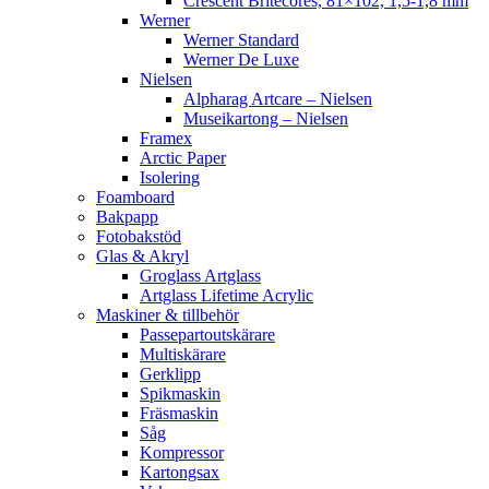
Crescent Britecores, 81×102, 1,5-1,8 mm
Werner
Werner Standard
Werner De Luxe
Nielsen
Alpharag Artcare – Nielsen
Museikartong – Nielsen
Framex
Arctic Paper
Isolering
Foamboard
Bakpapp
Fotobakstöd
Glas & Akryl
Groglass Artglass
Artglass Lifetime Acrylic
Maskiner & tillbehör
Passepartoutskärare
Multiskärare
Gerklipp
Spikmaskin
Fräsmaskin
Såg
Kompressor
Kartongsax