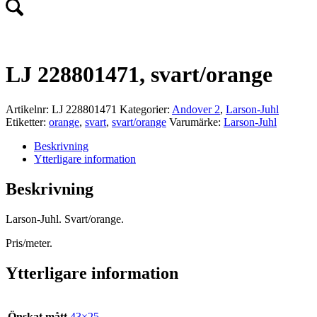
LJ 228801471, svart/orange
Artikelnr:
LJ 228801471
Kategorier:
Andover 2
,
Larson-Juhl
Etiketter:
orange
,
svart
,
svart/orange
Varumärke:
Larson-Juhl
Beskrivning
Ytterligare information
Beskrivning
Larson-Juhl. Svart/orange.
Pris/meter.
Ytterligare information
Önskat mått
43×25