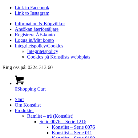
Link to Facebook
Link to Instagram
Information & Köpvillkor
Ansökan återförsäljare
Registrera ÅF-konto
Logga in/Mitt konto
Integritetspolicy/Cookies
Integritetspolicy
Cookies på Konstlists webbplats
Ring oss på: 0224-313 60
0
Shopping Cart
Start
Om Konstlist
Produkter
Ramlist – trä (Konstlist)
Serie 0076 – Serie 1216
Konstlist – Serie 0076
Konstlist – Serie 011