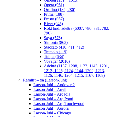
Omega (1314, 1315)
Opera (961)
Orofino (185, 286)
Prima (188)
Presto (057)
River (945)
Rökt lind, ädelträ (6007, 780, 781, 782,
796)
Saya (576)
Sinfonia (862)
Staccato (410, 411, 412)
Tremolo (119)
Tulipa (634)
Voyager (2010)
Ädelträ (1137, 1208, 1123, 1143, 1201,
1212, 1225, 1124, 1144, 1202, 1213,
1126, 1146, 1204, 1215, 1167, 1168)
Ramlist – trä (Larson-Juhl)
Larson-Juhl – Andover 2
Larson-Juhl – Anvil
Larson-Juhl – Arqadia
Larson-Juhl – Arq Ponti
Larson-Juhl – Arq Touchwood
Larson-Juhl – Aurora
Larson-Juhl – Chicago