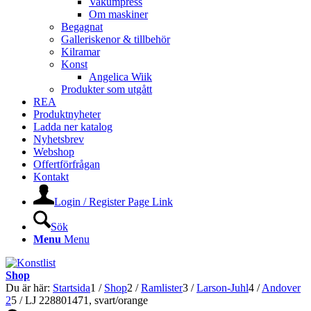
Vakumpress
Om maskiner
Begagnat
Galleriskenor & tillbehör
Kilramar
Konst
Angelica Wiik
Produkter som utgått
REA
Produktnyheter
Ladda ner katalog
Nyhetsbrev
Webshop
Offertförfrågan
Kontakt
Login / Register Page Link
Sök
Menu
Menu
Shop
Du är här:
Startsida
1
/
Shop
2
/
Ramlister
3
/
Larson-Juhl
4
/
Andover
2
5
/
LJ 228801471, svart/orange