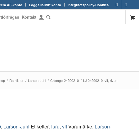
rera ÅF-konto
Logga in/Mitt konto
Integritetspolicy/Cookies
rtförfrågan
Kontakt
hop
/
Ramlister
/
Larson-Juhl
/
Chicago-24590210
/
LJ 24590210, vit, riven
0
,
Larson-Juhl
Etiketter:
furu
,
vit
Varumärke:
Larson-