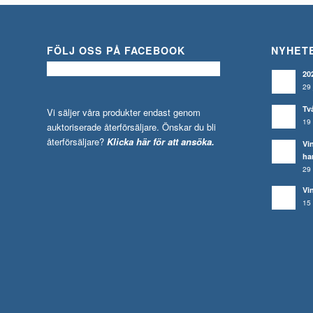
FÖLJ OSS PÅ FACEBOOK
NYHET
20
29 
Tv
Vi säljer våra produkter endast genom
19 
auktoriserade återförsäljare. Önskar du bli
återförsäljare?
Klicka här för att ansöka.
Vi
ha
29 
Vi
15 