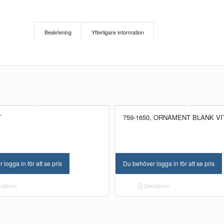
Beskrivning
Ytterligare information
T
759-1650, ORNAMENT BLANK VI
NYHET!
logga in för att se pris
Du behöver logga in för att se pris
aljinfo
Detaljinfo