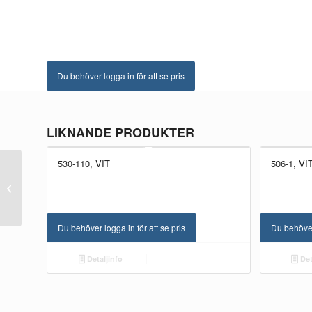
Du behöver logga in för att se pris
LIKNANDE PRODUKTER
530-110, VIT
506-1, VI
NYHET!
UTGÅTT!
LJ 2458-0491, rödbrun
Du behöver logga in för att se pris
Du behöver 
Detaljinfo
Det