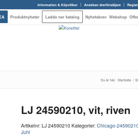
Information & Köpvillkor
Ansökan återförsäljare
Regist
EA
Produktnyheter
Ladda ner katalog
Nyhetsbrev
Webshop
Offe
Du är här:
Startsida
/
S
LJ 24590210, vit, riven
Artikelnr:
LJ 24590210
Kategorier:
Chicago-2459021
Juhl