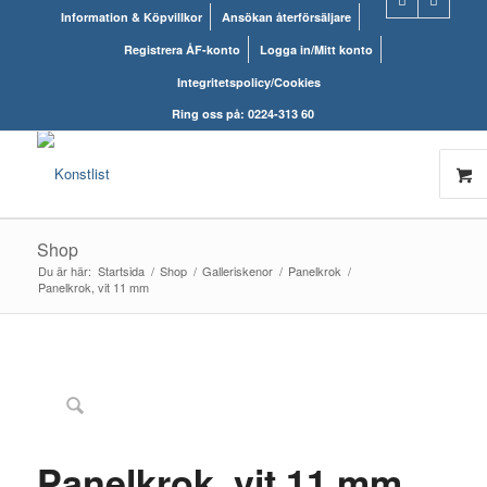
Information & Köpvillkor
Ansökan återförsäljare
Registrera ÅF-konto
Logga in/Mitt konto
Integritetspolicy/Cookies
Ring oss på: 0224-313 60
Shop
Du är här:
Startsida
/
Shop
/
Galleriskenor
/
Panelkrok
/
Panelkrok, vit 11 mm
Panelkrok, vit 11 mm