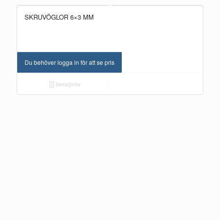
SKRUVÖGLOR 6×3 MM
Du behöver logga in för att se pris
Detaljinfo
NYHET!
SKRUV TORX T10 9,5 MM, 9,5×3 KH