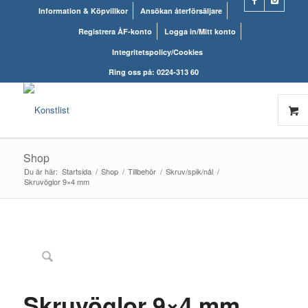
Information & Köpvillkor
Ansökan återförsäljare
Registrera ÅF-konto
Logga in/Mitt konto
Integritetspolicy/Cookies
Ring oss på: 0224-313 60
Shop
Du är här:
Startsida
/
Shop
/
Tillbehör
/
Skruv/spik/nål
/
Skruvöglor 9×4 mm
Skruvöglor 9×4 mm