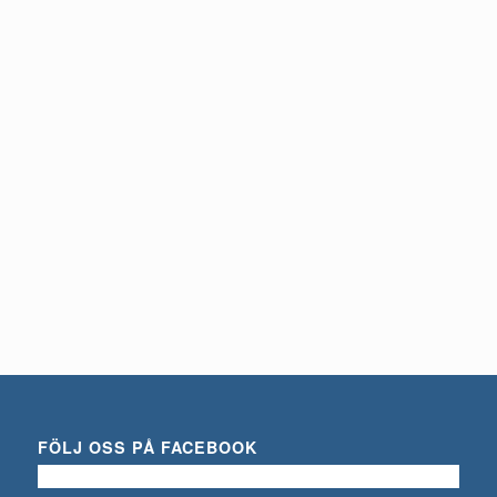
Du behöver logga in för att se pris
Detaljinfo
STÅLSPIK 15 MM
Du behöver logga in för att se pris
Detaljinfo
FÖLJ OSS PÅ FACEBOOK