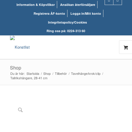
Information & Köpvillkor
Ansökan återförsäljare
Registrera ÅF-konto
Logga in/Mitt konto
Integritetspolicy/Cookies
Ring oss på: 0224-313 60
Shop
Du är här:
Startsida
/
Shop
/
Tillbehör
/
Tavelhänge/krok/clip
/
Tallrikshängare, 28-41 cm