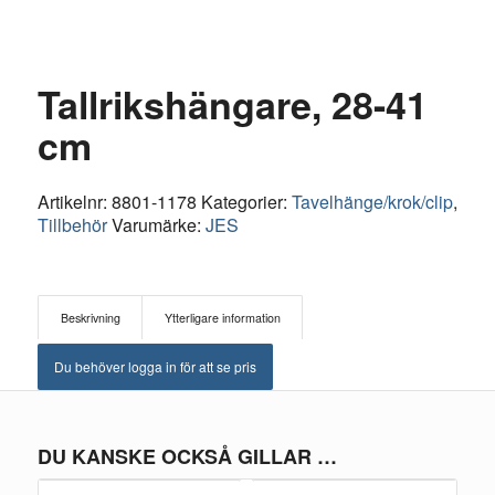
Tallrikshängare, 28-41
cm
Artikelnr:
8801-1178
Kategorier:
Tavelhänge/krok/clip
,
Tillbehör
Varumärke:
JES
Beskrivning
Ytterligare information
Du behöver logga in för att se pris
DU KANSKE OCKSÅ GILLAR …