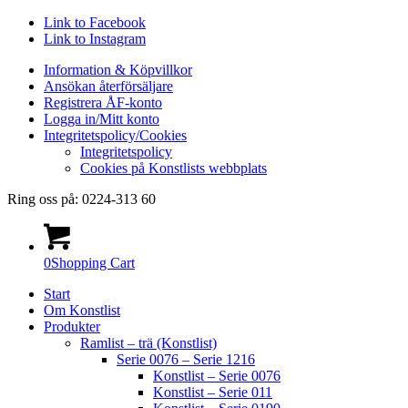
Link to Facebook
Link to Instagram
Information & Köpvillkor
Ansökan återförsäljare
Registrera ÅF-konto
Logga in/Mitt konto
Integritetspolicy/Cookies
Integritetspolicy
Cookies på Konstlists webbplats
Ring oss på: 0224-313 60
0
Shopping Cart
Start
Om Konstlist
Produkter
Ramlist – trä (Konstlist)
Serie 0076 – Serie 1216
Konstlist – Serie 0076
Konstlist – Serie 011