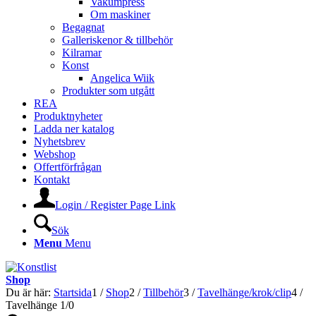
Vakumpress
Om maskiner
Begagnat
Galleriskenor & tillbehör
Kilramar
Konst
Angelica Wiik
Produkter som utgått
REA
Produktnyheter
Ladda ner katalog
Nyhetsbrev
Webshop
Offertförfrågan
Kontakt
Login / Register Page Link
Sök
Menu
Menu
Shop
Du är här:
Startsida
1
/
Shop
2
/
Tillbehör
3
/
Tavelhänge/krok/clip
4
/
Tavelhänge 1/0