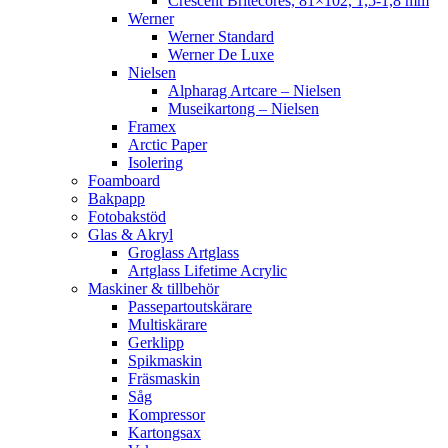
Crescent Britecores, 81×102, 1,5-1,8 mm
Werner
Werner Standard
Werner De Luxe
Nielsen
Alpharag Artcare – Nielsen
Museikartong – Nielsen
Framex
Arctic Paper
Isolering
Foamboard
Bakpapp
Fotobakstöd
Glas & Akryl
Groglass Artglass
Artglass Lifetime Acrylic
Maskiner & tillbehör
Passepartoutskärare
Multiskärare
Gerklipp
Spikmaskin
Fräsmaskin
Såg
Kompressor
Kartongsax