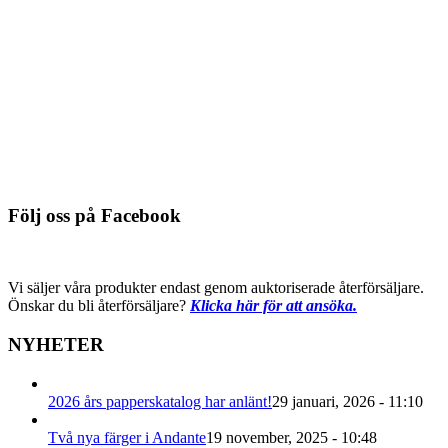
Tavelhänge Fletcher Picture
Perfect No-Wire
Du behöver logga in för att se pris
Detaljinfo
Följ oss på Facebook
Vi säljer våra produkter endast genom auktoriserade återförsäljare.
Önskar du bli återförsäljare?
Klicka här för att ansöka.
NYHETER
2026 års papperskatalog har anlänt!
29 januari, 2026 - 11:10
Två nya färger i Andante
19 november, 2025 - 10:48