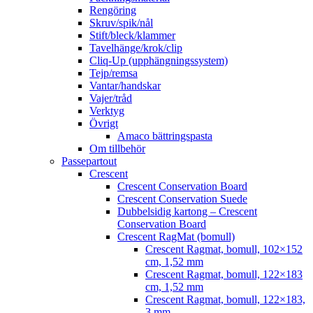
Rengöring
Skruv/spik/nål
Stift/bleck/klammer
Tavelhänge/krok/clip
Cliq-Up (upphängningssystem)
Tejp/remsa
Vantar/handskar
Vajer/tråd
Verktyg
Övrigt
Amaco bättringspasta
Om tillbehör
Passepartout
Crescent
Crescent Conservation Board
Crescent Conservation Suede
Dubbelsidig kartong – Crescent
Conservation Board
Crescent RagMat (bomull)
Crescent Ragmat, bomull, 102×152
cm, 1,52 mm
Crescent Ragmat, bomull, 122×183
cm, 1,52 mm
Crescent Ragmat, bomull, 122×183,
3 mm