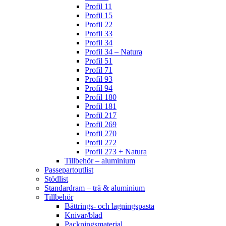
Profil 11
Profil 15
Profil 22
Profil 33
Profil 34
Profil 34 – Natura
Profil 51
Profil 71
Profil 93
Profil 94
Profil 180
Profil 181
Profil 217
Profil 269
Profil 270
Profil 272
Profil 273 + Natura
Tillbehör – aluminium
Passepartoutlist
Stödlist
Standardram – trä & aluminium
Tillbehör
Bättrings- och lagningspasta
Knivar/blad
Packningsmaterial