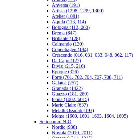
Anversa (191)
Artista (1298, 1299, 1300)
Atelier (1081)
Aquila (113, 114)
Bologna (112, 060)
Brema (647)
Brillante (128)
Calmando (130)
Copenhagen (194)
Crescendo (016, 031, 033, 048, 062, 117)
Da Capo (127)
Divisi (215, 216)
Epoque (326)
Forte (701, 702, 704, 707, 708, 711)
Galatea (257)
Granada (1422)
Guazzo (181, 280)
Icona (1002, 6015)
Marie Claire (637)
Metalli Ossidati (193)
Moma (1600, 1601, 1603, 1604, 1605)
Serienamn: N-Ö
Nordic (938)
Nuvola (2010, 2011)