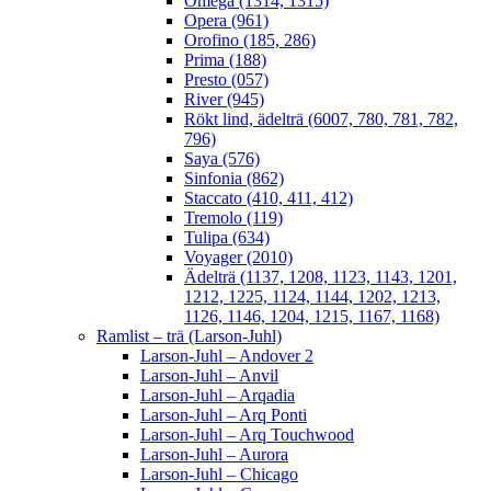
Omega (1314, 1315)
Opera (961)
Orofino (185, 286)
Prima (188)
Presto (057)
River (945)
Rökt lind, ädelträ (6007, 780, 781, 782,
796)
Saya (576)
Sinfonia (862)
Staccato (410, 411, 412)
Tremolo (119)
Tulipa (634)
Voyager (2010)
Ädelträ (1137, 1208, 1123, 1143, 1201,
1212, 1225, 1124, 1144, 1202, 1213,
1126, 1146, 1204, 1215, 1167, 1168)
Ramlist – trä (Larson-Juhl)
Larson-Juhl – Andover 2
Larson-Juhl – Anvil
Larson-Juhl – Arqadia
Larson-Juhl – Arq Ponti
Larson-Juhl – Arq Touchwood
Larson-Juhl – Aurora
Larson-Juhl – Chicago