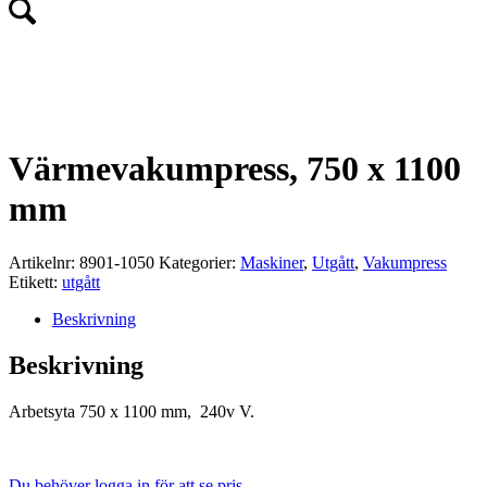
UTGÅTT!
Värmevakumpress, 750 x 1100
mm
Artikelnr:
8901-1050
Kategorier:
Maskiner
,
Utgått
,
Vakumpress
Etikett:
utgått
Beskrivning
Beskrivning
Arbetsyta 750 x 1100 mm, 240v V.
Du behöver logga in för att se pris