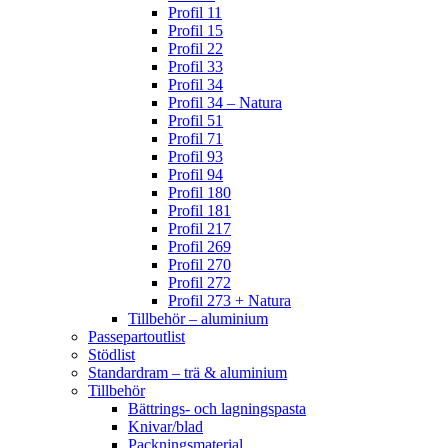
Profil 11
Profil 15
Profil 22
Profil 33
Profil 34
Profil 34 – Natura
Profil 51
Profil 71
Profil 93
Profil 94
Profil 180
Profil 181
Profil 217
Profil 269
Profil 270
Profil 272
Profil 273 + Natura
Tillbehör – aluminium
Passepartoutlist
Stödlist
Standardram – trä & aluminium
Tillbehör
Bättrings- och lagningspasta
Knivar/blad
Packningsmaterial