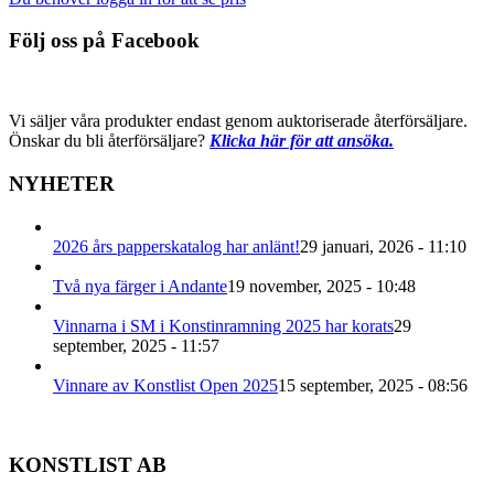
Följ oss på Facebook
Vi säljer våra produkter endast genom auktoriserade återförsäljare.
Önskar du bli återförsäljare?
Klicka här för att ansöka.
NYHETER
2026 års papperskatalog har anlänt!
29 januari, 2026 - 11:10
Två nya färger i Andante
19 november, 2025 - 10:48
Vinnarna i SM i Konstinramning 2025 har korats
29
september, 2025 - 11:57
Vinnare av Konstlist Open 2025
15 september, 2025 - 08:56
KONSTLIST AB