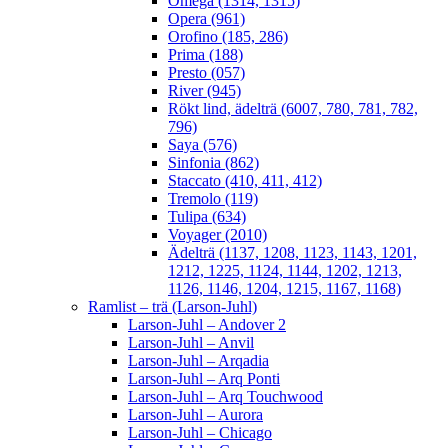
Omega (1314, 1315)
Opera (961)
Orofino (185, 286)
Prima (188)
Presto (057)
River (945)
Rökt lind, ädelträ (6007, 780, 781, 782,
796)
Saya (576)
Sinfonia (862)
Staccato (410, 411, 412)
Tremolo (119)
Tulipa (634)
Voyager (2010)
Ädelträ (1137, 1208, 1123, 1143, 1201,
1212, 1225, 1124, 1144, 1202, 1213,
1126, 1146, 1204, 1215, 1167, 1168)
Ramlist – trä (Larson-Juhl)
Larson-Juhl – Andover 2
Larson-Juhl – Anvil
Larson-Juhl – Arqadia
Larson-Juhl – Arq Ponti
Larson-Juhl – Arq Touchwood
Larson-Juhl – Aurora
Larson-Juhl – Chicago