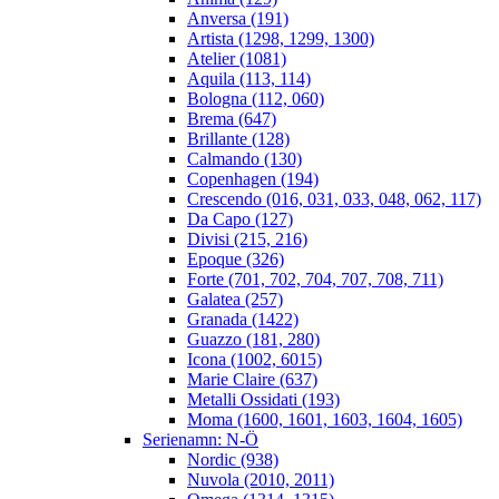
Anversa (191)
Artista (1298, 1299, 1300)
Atelier (1081)
Aquila (113, 114)
Bologna (112, 060)
Brema (647)
Brillante (128)
Calmando (130)
Copenhagen (194)
Crescendo (016, 031, 033, 048, 062, 117)
Da Capo (127)
Divisi (215, 216)
Epoque (326)
Forte (701, 702, 704, 707, 708, 711)
Galatea (257)
Granada (1422)
Guazzo (181, 280)
Icona (1002, 6015)
Marie Claire (637)
Metalli Ossidati (193)
Moma (1600, 1601, 1603, 1604, 1605)
Serienamn: N-Ö
Nordic (938)
Nuvola (2010, 2011)