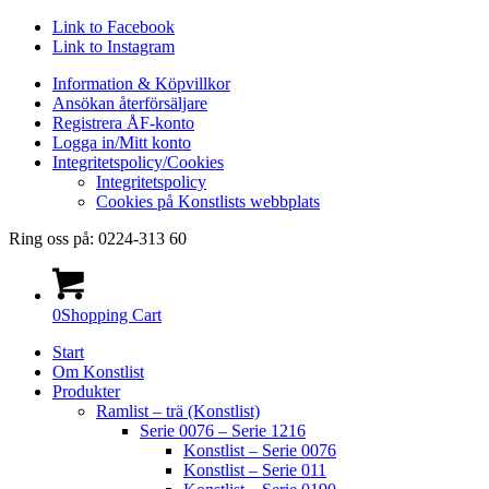
Link to Facebook
Link to Instagram
Information & Köpvillkor
Ansökan återförsäljare
Registrera ÅF-konto
Logga in/Mitt konto
Integritetspolicy/Cookies
Integritetspolicy
Cookies på Konstlists webbplats
Ring oss på: 0224-313 60
0
Shopping Cart
Start
Om Konstlist
Produkter
Ramlist – trä (Konstlist)
Serie 0076 – Serie 1216
Konstlist – Serie 0076
Konstlist – Serie 011