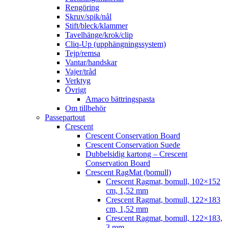
Rengöring
Skruv/spik/nål
Stift/bleck/klammer
Tavelhänge/krok/clip
Cliq-Up (upphängningssystem)
Tejp/remsa
Vantar/handskar
Vajer/tråd
Verktyg
Övrigt
Amaco bättringspasta
Om tillbehör
Passepartout
Crescent
Crescent Conservation Board
Crescent Conservation Suede
Dubbelsidig kartong – Crescent
Conservation Board
Crescent RagMat (bomull)
Crescent Ragmat, bomull, 102×152
cm, 1,52 mm
Crescent Ragmat, bomull, 122×183
cm, 1,52 mm
Crescent Ragmat, bomull, 122×183,
3 mm