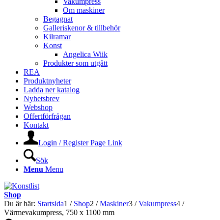
Vakumpress
Om maskiner
Begagnat
Galleriskenor & tillbehör
Kilramar
Konst
Angelica Wiik
Produkter som utgått
REA
Produktnyheter
Ladda ner katalog
Nyhetsbrev
Webshop
Offertförfrågan
Kontakt
Login / Register Page Link
Sök
Menu
Menu
Shop
Du är här:
Startsida
1
/
Shop
2
/
Maskiner
3
/
Vakumpress
4
/
Värmevakumpress, 750 x 1100 mm