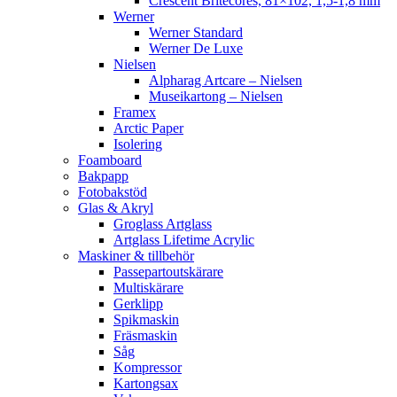
Crescent Britecores, 81×102, 1,5-1,8 mm
Werner
Werner Standard
Werner De Luxe
Nielsen
Alpharag Artcare – Nielsen
Museikartong – Nielsen
Framex
Arctic Paper
Isolering
Foamboard
Bakpapp
Fotobakstöd
Glas & Akryl
Groglass Artglass
Artglass Lifetime Acrylic
Maskiner & tillbehör
Passepartoutskärare
Multiskärare
Gerklipp
Spikmaskin
Fräsmaskin
Såg
Kompressor
Kartongsax