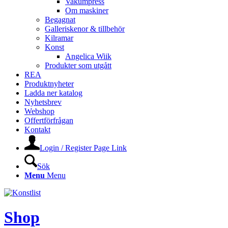
Vakumpress
Om maskiner
Begagnat
Galleriskenor & tillbehör
Kilramar
Konst
Angelica Wiik
Produkter som utgått
REA
Produktnyheter
Ladda ner katalog
Nyhetsbrev
Webshop
Offertförfrågan
Kontakt
Login / Register Page Link
Sök
Menu
Menu
Shop