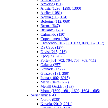
Anversa (191)
Artista (1298, 1299, 1300)
Atelier (1081)
Aquila (113, 114)
Bologna (112, 060)
Brema (647)
Brillante (128)
Calmando (130)
Copenhagen (194)
Crescendo (016, 031, 033, 048, 062, 117)
Da Capo (127)
Divisi (215, 216)
Epoque (326)
Forte (701, 702, 704, 707, 708, 711)
Galatea (257)
Granada (1422)
Guazzo (181, 280)
Icona (1002, 6015)
Marie Claire (637)
Metalli Ossidati (193)
Moma (1600, 1601, 1603, 1604, 1605)
Serienamn: N-Ö
Nordic (938)
Nuvola (2010, 2011)