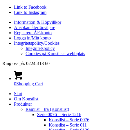
Link to Facebook
Link to Instagram
Information & Köpvillkor
Ansökan återförsäljare
Registrera ÅF-konto
Logga in/Mitt konto
Integritetspolicy/Cookies
Integritetspolicy
Cookies på Konstlists webbplats
Ring oss på: 0224-313 60
0
Shopping Cart
Start
Om Konstlist
Produkter
Ramlist – trä (Konstlist)
Serie 0076 – Serie 1216
Konstlist – Serie 0076
Konstlist – Serie 011