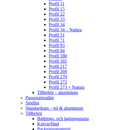
Profil 11
Profil 15
Profil 22
Profil 33
Profil 34
Profil 34 – Natura
Profil 51
Profil 71
Profil 93
Profil 94
Profil 180
Profil 181
Profil 217
Profil 269
Profil 270
Profil 272
Profil 273 + Natura
Tillbehör – aluminium
Passepartoutlist
Stödlist
Standardram – trä & aluminium
Tillbehör
Bättrings- och lagningspasta
Knivar/blad
Packningsmaterial