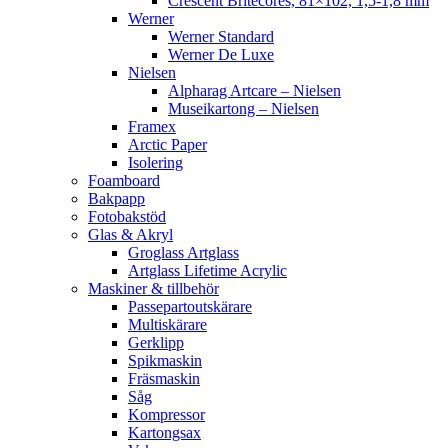
Crescent Britecores, 81×102, 1,5-1,8 mm
Werner
Werner Standard
Werner De Luxe
Nielsen
Alpharag Artcare – Nielsen
Museikartong – Nielsen
Framex
Arctic Paper
Isolering
Foamboard
Bakpapp
Fotobakstöd
Glas & Akryl
Groglass Artglass
Artglass Lifetime Acrylic
Maskiner & tillbehör
Passepartoutskärare
Multiskärare
Gerklipp
Spikmaskin
Fräsmaskin
Såg
Kompressor
Kartongsax