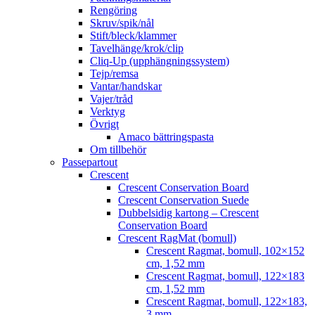
Rengöring
Skruv/spik/nål
Stift/bleck/klammer
Tavelhänge/krok/clip
Cliq-Up (upphängningssystem)
Tejp/remsa
Vantar/handskar
Vajer/tråd
Verktyg
Övrigt
Amaco bättringspasta
Om tillbehör
Passepartout
Crescent
Crescent Conservation Board
Crescent Conservation Suede
Dubbelsidig kartong – Crescent
Conservation Board
Crescent RagMat (bomull)
Crescent Ragmat, bomull, 102×152
cm, 1,52 mm
Crescent Ragmat, bomull, 122×183
cm, 1,52 mm
Crescent Ragmat, bomull, 122×183,
3 mm