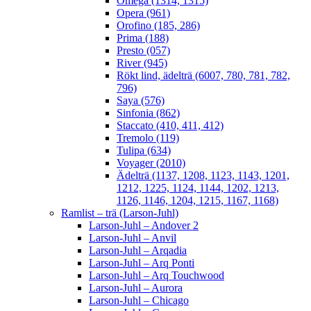
Omega (1314, 1315)
Opera (961)
Orofino (185, 286)
Prima (188)
Presto (057)
River (945)
Rökt lind, ädelträ (6007, 780, 781, 782,
796)
Saya (576)
Sinfonia (862)
Staccato (410, 411, 412)
Tremolo (119)
Tulipa (634)
Voyager (2010)
Ädelträ (1137, 1208, 1123, 1143, 1201,
1212, 1225, 1124, 1144, 1202, 1213,
1126, 1146, 1204, 1215, 1167, 1168)
Ramlist – trä (Larson-Juhl)
Larson-Juhl – Andover 2
Larson-Juhl – Anvil
Larson-Juhl – Arqadia
Larson-Juhl – Arq Ponti
Larson-Juhl – Arq Touchwood
Larson-Juhl – Aurora
Larson-Juhl – Chicago