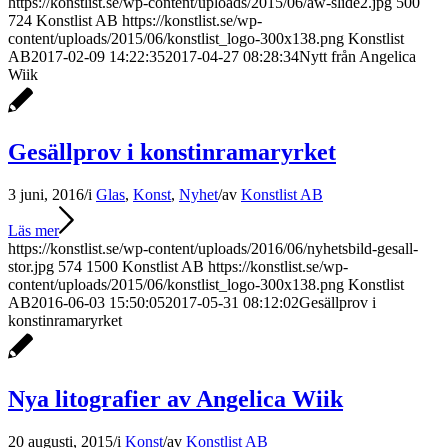
https://konstlist.se/wp-content/uploads/2015/06/aw-slide2.jpg
500
724
Konstlist AB
https://konstlist.se/wp-
content/uploads/2015/06/konstlist_logo-300x138.png
Konstlist
AB
2017-02-09 14:22:35
2017-04-27 08:28:34
Nytt från Angelica
Wiik
Gesällprov i konstinramaryrket
3 juni, 2016
/
i
Glas
,
Konst
,
Nyhet
/
av
Konstlist AB
Läs mer
https://konstlist.se/wp-content/uploads/2016/06/nyhetsbild-gesall-
stor.jpg
574
1500
Konstlist AB
https://konstlist.se/wp-
content/uploads/2015/06/konstlist_logo-300x138.png
Konstlist
AB
2016-06-03 15:50:05
2017-05-31 08:12:02
Gesällprov i
konstinramaryrket
Nya litografier av Angelica Wiik
20 augusti, 2015
/
i
Konst
/
av
Konstlist AB