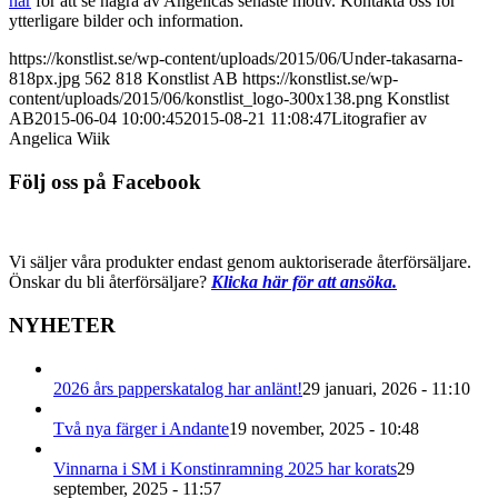
här
för att se några av Angelicas senaste motiv. Kontakta oss för
ytterligare bilder och information.
https://konstlist.se/wp-content/uploads/2015/06/Under-takasarna-
818px.jpg
562
818
Konstlist AB
https://konstlist.se/wp-
content/uploads/2015/06/konstlist_logo-300x138.png
Konstlist
AB
2015-06-04 10:00:45
2015-08-21 11:08:47
Litografier av
Angelica Wiik
Följ oss på Facebook
Vi säljer våra produkter endast genom auktoriserade återförsäljare.
Önskar du bli återförsäljare?
Klicka här för att ansöka.
NYHETER
2026 års papperskatalog har anlänt!
29 januari, 2026 - 11:10
Två nya färger i Andante
19 november, 2025 - 10:48
Vinnarna i SM i Konstinramning 2025 har korats
29
september, 2025 - 11:57