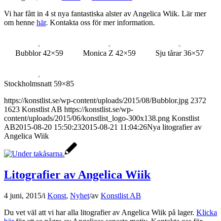
Vi har fått in 4 st nya fantastiska alster av Angelica Wiik. Lär mer
om henne
här
. Kontakta oss för mer information.
Bubblor 42×59
Monica Z 42×59
Sju tårar 36×57
Stockholmsnatt 59×85
https://konstlist.se/wp-content/uploads/2015/08/Bubblor.jpg
2372
1623
Konstlist AB
https://konstlist.se/wp-
content/uploads/2015/06/konstlist_logo-300x138.png
Konstlist
AB
2015-08-20 15:50:23
2015-08-21 11:04:26
Nya litografier av
Angelica Wiik
Litografier av Angelica Wiik
4 juni, 2015
/
i
Konst
,
Nyhet
/
av
Konstlist AB
Du vet väl att vi har alla litografier av Angelica Wiik på lager.
Klicka