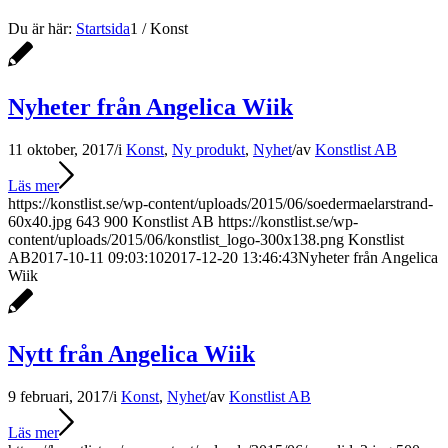
Du är här:
Startsida
1
/
Konst
Nyheter från Angelica Wiik
11 oktober, 2017
/
i
Konst
,
Ny produkt
,
Nyhet
/
av
Konstlist AB
Läs mer
https://konstlist.se/wp-content/uploads/2015/06/soedermaelarstrand-
60x40.jpg
643
900
Konstlist AB
https://konstlist.se/wp-
content/uploads/2015/06/konstlist_logo-300x138.png
Konstlist
AB
2017-10-11 09:03:10
2017-12-20 13:46:43
Nyheter från Angelica
Wiik
Nytt från Angelica Wiik
9 februari, 2017
/
i
Konst
,
Nyhet
/
av
Konstlist AB
Läs mer