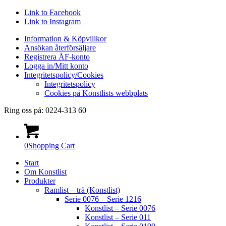
Link to Facebook
Link to Instagram
Information & Köpvillkor
Ansökan återförsäljare
Registrera ÅF-konto
Logga in/Mitt konto
Integritetspolicy/Cookies
Integritetspolicy
Cookies på Konstlists webbplats
Ring oss på: 0224-313 60
0
Shopping Cart
Start
Om Konstlist
Produkter
Ramlist – trä (Konstlist)
Serie 0076 – Serie 1216
Konstlist – Serie 0076
Konstlist – Serie 011