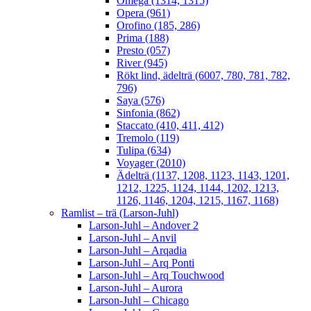
Omega (1314, 1315)
Opera (961)
Orofino (185, 286)
Prima (188)
Presto (057)
River (945)
Rökt lind, ädelträ (6007, 780, 781, 782,
796)
Saya (576)
Sinfonia (862)
Staccato (410, 411, 412)
Tremolo (119)
Tulipa (634)
Voyager (2010)
Ädelträ (1137, 1208, 1123, 1143, 1201,
1212, 1225, 1124, 1144, 1202, 1213,
1126, 1146, 1204, 1215, 1167, 1168)
Ramlist – trä (Larson-Juhl)
Larson-Juhl – Andover 2
Larson-Juhl – Anvil
Larson-Juhl – Arqadia
Larson-Juhl – Arq Ponti
Larson-Juhl – Arq Touchwood
Larson-Juhl – Aurora
Larson-Juhl – Chicago