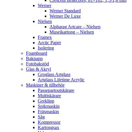
Crescent Britecores, 81×102, 1,5-1,8 mm
Werner
Werner Standard
Werner De Luxe
Nielsen
Alpharag Artcare – Nielsen
Museikartong – Nielsen
Framex
Arctic Paper
Isolering
Foamboard
Bakpapp
Fotobakstöd
Glas & Akryl
Groglass Artglass
Artglass Lifetime Acrylic
Maskiner & tillbehör
Passepartoutskärare
Multiskärare
Gerklipp
Spikmaskin
Fräsmaskin
Såg
Kompressor
Kartongsax