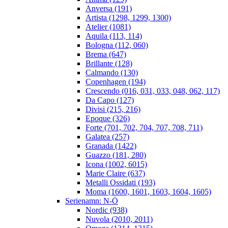
Anversa (191)
Artista (1298, 1299, 1300)
Atelier (1081)
Aquila (113, 114)
Bologna (112, 060)
Brema (647)
Brillante (128)
Calmando (130)
Copenhagen (194)
Crescendo (016, 031, 033, 048, 062, 117)
Da Capo (127)
Divisi (215, 216)
Epoque (326)
Forte (701, 702, 704, 707, 708, 711)
Galatea (257)
Granada (1422)
Guazzo (181, 280)
Icona (1002, 6015)
Marie Claire (637)
Metalli Ossidati (193)
Moma (1600, 1601, 1603, 1604, 1605)
Serienamn: N-Ö
Nordic (938)
Nuvola (2010, 2011)