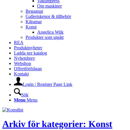
Vakumpress
Om maskiner
Begagnat
Galleriskenor & tillbehör
Kilramar
Konst
Angelica Wiik
Produkter som utgått
REA
Produktnyheter
Ladda ner katalog
Nyhetsbrev
Webshop
Offertförfrågan
Kontakt
Login / Register Page Link
Sök
Menu
Menu
Arkiv för kategorier: Konst