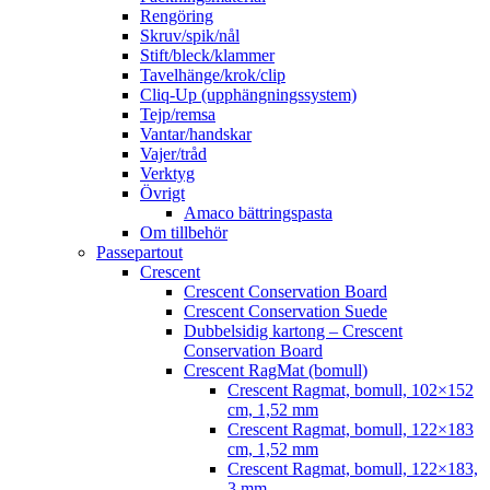
Rengöring
Skruv/spik/nål
Stift/bleck/klammer
Tavelhänge/krok/clip
Cliq-Up (upphängningssystem)
Tejp/remsa
Vantar/handskar
Vajer/tråd
Verktyg
Övrigt
Amaco bättringspasta
Om tillbehör
Passepartout
Crescent
Crescent Conservation Board
Crescent Conservation Suede
Dubbelsidig kartong – Crescent
Conservation Board
Crescent RagMat (bomull)
Crescent Ragmat, bomull, 102×152
cm, 1,52 mm
Crescent Ragmat, bomull, 122×183
cm, 1,52 mm
Crescent Ragmat, bomull, 122×183,
3 mm