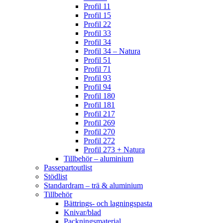
Profil 11
Profil 15
Profil 22
Profil 33
Profil 34
Profil 34 – Natura
Profil 51
Profil 71
Profil 93
Profil 94
Profil 180
Profil 181
Profil 217
Profil 269
Profil 270
Profil 272
Profil 273 + Natura
Tillbehör – aluminium
Passepartoutlist
Stödlist
Standardram – trä & aluminium
Tillbehör
Bättrings- och lagningspasta
Knivar/blad
Packningsmaterial