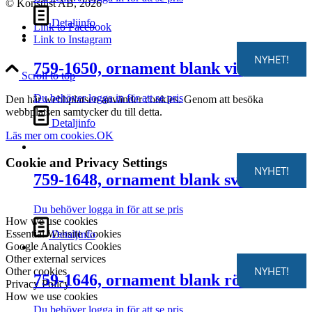
© Konstlist AB, 2026
Detaljinfo
Link to Facebook
Link to Instagram
NYHET!
759-1650, ornament blank vit
Scroll to top
Du behöver logga in för att se pris
Den här webbplatsen använder cookies. Genom att besöka
webbplatsen samtycker du till detta.
Detaljinfo
Läs mer om cookies.
OK
Cookie and Privacy Settings
NYHET!
759-1648, ornament blank svart
Du behöver logga in för att se pris
How we use cookies
Essential Website Cookies
Detaljinfo
Google Analytics Cookies
Other external services
NYHET!
Other cookies
759-1646, ornament blank röd
Privacy Policy
How we use cookies
Du behöver logga in för att se pris