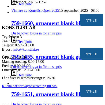
september, 2025 - 11:57
Detaljinfo
Vinnare av Konstlist Open 2025
15 september, 2025 - 08:56
NYHET!
759-1660, ornament blank blå
KONSTLIST AB
Du behöver logga in för att se pris
Tegelvägen 3
744 31 Heby
Detaljinfo
Telefon: 0224-313 60
E-post:
info@konstlist.se
NYHET!
759-1655, ornament blank gul
ÖPPETTIDER
Måndag-torsdag: 8.00-17.00
Fredag: 8.00-16.00
Du behöver logga in för att se pris
Lunchstängt: 12.00-13.00
Detaljinfo
I år håller vi semesterstängt v. 29-30.
Klicka här för vägbeskrivning till oss.
NYHET!
759-1651, ornament blank lila
Du behöver logga in för att se pris