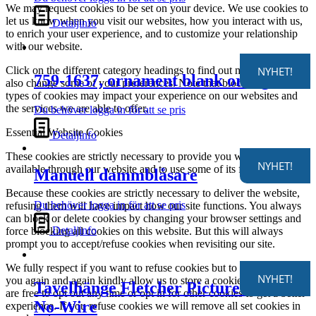
We may request cookies to be set on your device. We use cookies to
let us know when you visit our websites, how you interact with us,
Detaljinfo
to enrich your user experience, and to customize your relationship
with our website.
NYHET!
Click on the different category headings to find out more. You can
759-1637, ornament blank orange
also change some of your preferences. Note that blocking some
types of cookies may impact your experience on our websites and
the services we are able to offer.
Du behöver logga in för att se pris
Essential Website Cookies
Detaljinfo
These cookies are strictly necessary to provide you with services
NYHET!
available through our website and to use some of its features.
Manuell dammblåsare
Because these cookies are strictly necessary to deliver the website,
Du behöver logga in för att se pris
refusing them will have impact how our site functions. You always
can block or delete cookies by changing your browser settings and
Detaljinfo
force blocking all cookies on this website. But this will always
prompt you to accept/refuse cookies when revisiting our site.
We fully respect if you want to refuse cookies but to avoid asking
NYHET!
you again and again kindly allow us to store a cookie for that. You
Tavelhänge Fletcher Picture Perfect
are free to opt out any time or opt in for other cookies to get a better
No-Wire
experience. If you refuse cookies we will remove all set cookies in