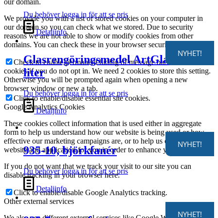
our domain.
Du behöver logga in för att se pris
We provide you with a list of stored cookies on your computer in
our domain so you can check what we stored. Due to security
Detaljinfo
reasons we are not able to show or modify cookies from other
domains. You can check these in your browser security settings.
NYHET!
Glasrengöringsmedel ArtGlass, 0,1
Check to enable permanent hiding of message bar and refuse all
liter
cookies if you do not opt in. We need 2 cookies to store this setting.
Otherwise you will be prompted again when opening a new
browser window or new a tab.
Du behöver logga in för att se pris
Click to enable/disable essential site cookies.
Google Analytics Cookies
Detaljinfo
These cookies collect information that is used either in aggregate
form to help us understand how our website is being used or how
effective our marketing campaigns are, or to help us customize our
NYHET!
935-10, björkfanér
website and application for you in order to enhance your experience.
If you do not want that we track your visit to our site you can
Du behöver logga in för att se pris
disable tracking in your browser here:
Detaljinfo
Click to enable/disable Google Analytics tracking.
Other external services
NYHET!
We also use different external services like Google Webfonts,