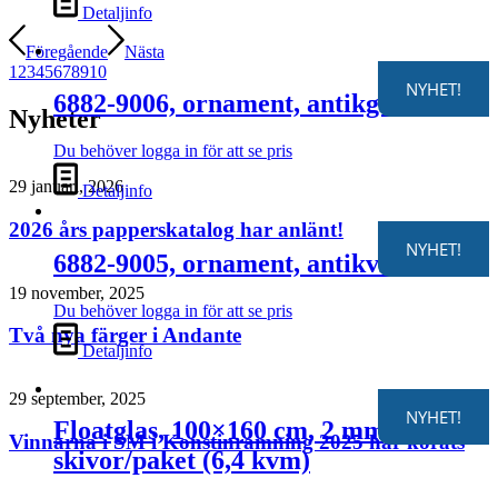
Detaljinfo
Föregående
Nästa
1
2
3
4
5
6
7
8
9
10
NYHET!
6882-9006, ornament, antikgrön
Nyheter
Du behöver logga in för att se pris
29 januari, 2026
Detaljinfo
2026 års papperskatalog har anlänt!
NYHET!
6882-9005, ornament, antikvit
19 november, 2025
Du behöver logga in för att se pris
Två nya färger i Andante
Detaljinfo
29 september, 2025
NYHET!
Floatglas, 100×160 cm, 2 mm, 4
Vinnarna i SM i Konstinramning 2025 har korats
skivor/paket (6,4 kvm)