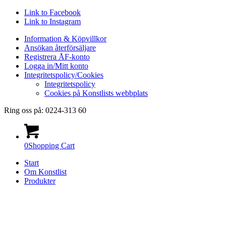
Link to Facebook
Link to Instagram
Information & Köpvillkor
Ansökan återförsäljare
Registrera ÅF-konto
Logga in/Mitt konto
Integritetspolicy/Cookies
Integritetspolicy
Cookies på Konstlists webbplats
Ring oss på: 0224-313 60
0
Shopping Cart
Start
Om Konstlist
Produkter