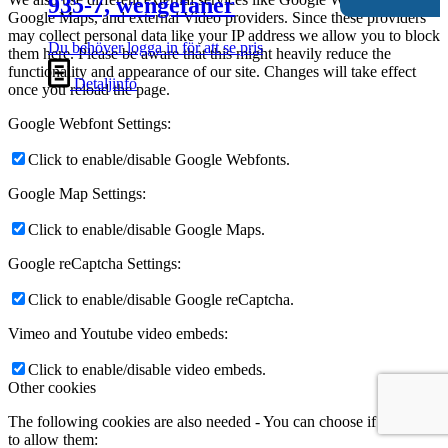
935-7, wengefanér
Google Maps, and external Video providers. Since these providers
may collect personal data like your IP address we allow you to block
Du behöver logga in för att se pris
them here. Please be aware that this might heavily reduce the
functionality and appearance of our site. Changes will take effect
Detaljinfo
once you reload the page.
Google Webfont Settings:
Click to enable/disable Google Webfonts.
Google Map Settings:
Click to enable/disable Google Maps.
Google reCaptcha Settings:
Click to enable/disable Google reCaptcha.
Vimeo and Youtube video embeds:
Click to enable/disable video embeds.
Other cookies
The following cookies are also needed - You can choose if you want
to allow them: