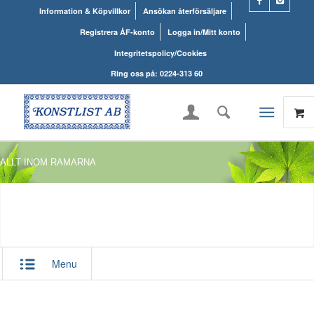
Information & Köpvillkor
Ansökan återförsäljare
Registrera ÅF-konto
Logga in/Mitt konto
Integritetspolicy/Cookies
Ring oss på: 0224-313 60
ALLT INOM RAMARNA
Menu