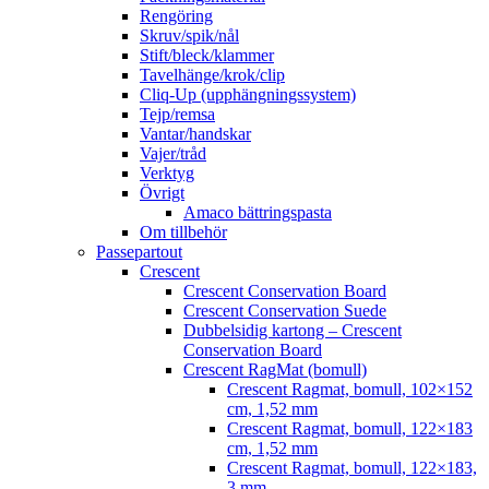
Rengöring
Skruv/spik/nål
Stift/bleck/klammer
Tavelhänge/krok/clip
Cliq-Up (upphängningssystem)
Tejp/remsa
Vantar/handskar
Vajer/tråd
Verktyg
Övrigt
Amaco bättringspasta
Om tillbehör
Passepartout
Crescent
Crescent Conservation Board
Crescent Conservation Suede
Dubbelsidig kartong – Crescent
Conservation Board
Crescent RagMat (bomull)
Crescent Ragmat, bomull, 102×152
cm, 1,52 mm
Crescent Ragmat, bomull, 122×183
cm, 1,52 mm
Crescent Ragmat, bomull, 122×183,
3 mm