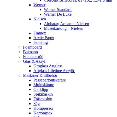
Crescent Britecores, 81×102, 1,5-1,8 mm
Werner
Werner Standard
Werner De Luxe
Nielsen
Alpharag Artcare – Nielsen
Museikartong – Nielsen
Framex
Arctic Paper
Isolering
Foamboard
Bakpapp
Fotobakstöd
Glas & Akryl
Groglass Artglass
Artglass Lifetime Acrylic
Maskiner & tillbehör
Passepartoutskärare
Multiskärare
Gerklipp
Spikmaskin
Fräsmaskin
Såg
Kompressor
Kartongsax