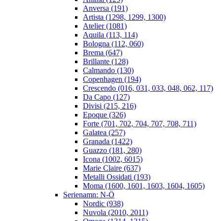
Anversa (191)
Artista (1298, 1299, 1300)
Atelier (1081)
Aquila (113, 114)
Bologna (112, 060)
Brema (647)
Brillante (128)
Calmando (130)
Copenhagen (194)
Crescendo (016, 031, 033, 048, 062, 117)
Da Capo (127)
Divisi (215, 216)
Epoque (326)
Forte (701, 702, 704, 707, 708, 711)
Galatea (257)
Granada (1422)
Guazzo (181, 280)
Icona (1002, 6015)
Marie Claire (637)
Metalli Ossidati (193)
Moma (1600, 1601, 1603, 1604, 1605)
Serienamn: N-Ö
Nordic (938)
Nuvola (2010, 2011)