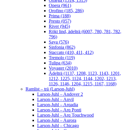
Omega (1314, 1315)
Opera (961)
Orofino (185, 286)
Prima (188)
Presto (057)
River (945)
Rökt lind, ädelträ (6007, 780, 781, 782,
796)
Saya (576)
Sinfonia (862)
Staccato (410, 411, 412)
Tremolo (119)
Tulipa (634)
Voyager (2010)
Ädelträ (1137, 1208, 1123, 1143, 1201,
1212, 1225, 1124, 1144, 1202, 1213,
1126, 1146, 1204, 1215, 1167, 1168)
Ramlist – trä (Larson-Juhl)
Larson-Juhl – Andover 2
Larson-Juhl – Anvil
Larson-Juhl – Arqadia
Larson-Juhl – Arq Ponti
Larson-Juhl – Arq Touchwood
Larson-Juhl – Aurora
Larson-Juhl – Chicago