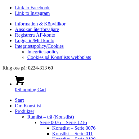
Link to Facebook
Link to Instagram
Information & Köpvillkor
Ansökan återförsäljare
Registrera ÅF-konto
Logga in/Mitt konto
Integritetspolicy/Cookies
Integritetspolicy
Cookies på Konstlists webbplats
Ring oss på: 0224-313 60
0
Shopping Cart
Start
Om Konstlist
Produkter
Ramlist – trä (Konstlist)
Serie 0076 – Serie 1216
Konstlist – Serie 0076
Konstlist – Serie 011