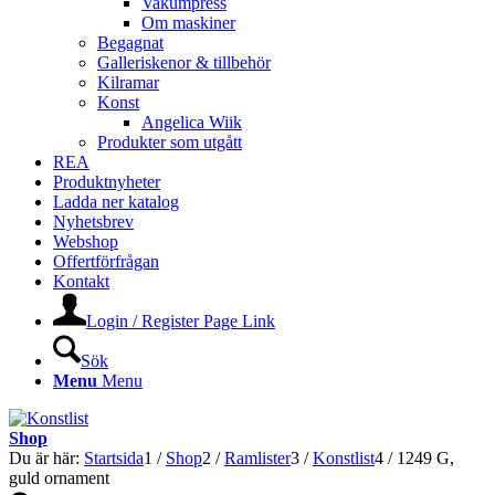
Vakumpress
Om maskiner
Begagnat
Galleriskenor & tillbehör
Kilramar
Konst
Angelica Wiik
Produkter som utgått
REA
Produktnyheter
Ladda ner katalog
Nyhetsbrev
Webshop
Offertförfrågan
Kontakt
Login / Register Page Link
Sök
Menu
Menu
Shop
Du är här:
Startsida
1
/
Shop
2
/
Ramlister
3
/
Konstlist
4
/
1249 G,
guld ornament