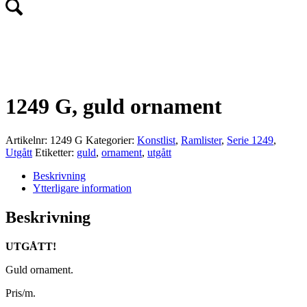
UTGÅTT!
1249 G, guld ornament
Artikelnr:
1249 G
Kategorier:
Konstlist
,
Ramlister
,
Serie 1249
,
Utgått
Etiketter:
guld
,
ornament
,
utgått
Beskrivning
Ytterligare information
Beskrivning
UTGÅTT!
Guld ornament.
Pris/m.