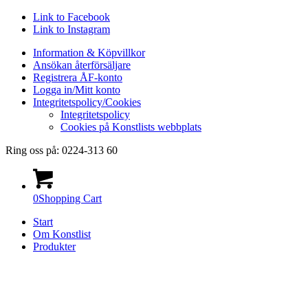
Link to Facebook
Link to Instagram
Information & Köpvillkor
Ansökan återförsäljare
Registrera ÅF-konto
Logga in/Mitt konto
Integritetspolicy/Cookies
Integritetspolicy
Cookies på Konstlists webbplats
Ring oss på: 0224-313 60
0
Shopping Cart
Start
Om Konstlist
Produkter