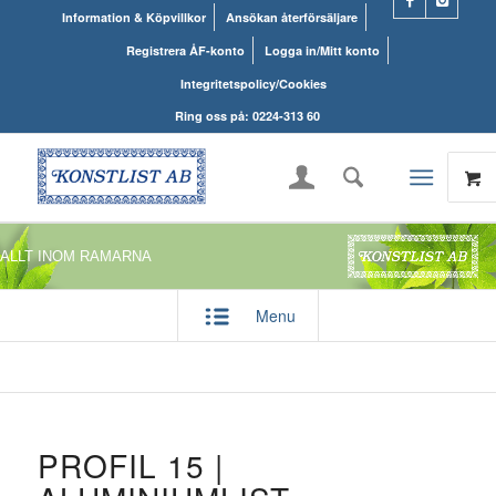
Information & Köpvillkor
Ansökan återförsäljare
Registrera ÅF-konto
Logga in/Mitt konto
Integritetspolicy/Cookies
Ring oss på: 0224-313 60
ALLT INOM RAMARNA
Menu
PROFIL 15 |