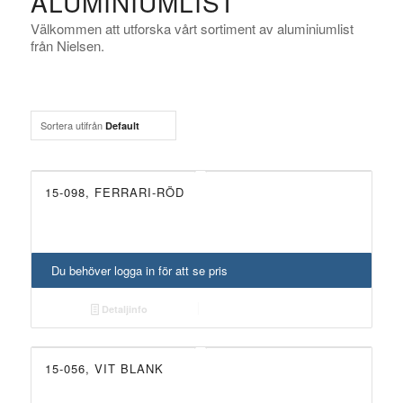
ALUMINIUMLIST
Välkommen att utforska vårt sortiment av aluminiumlist
från Nielsen.
Sortera utifrån
Default
15-098, FERRARI-RÖD
Du behöver logga in för att se pris
Detaljinfo
15-056, VIT BLANK