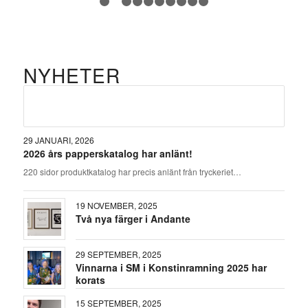
1
2
3
4
5
6
7
8
9
10
NYHETER
29 JANUARI, 2026
2026 års papperskatalog har anlänt!
220 sidor produktkatalog har precis anlänt från tryckeriet…
19 NOVEMBER, 2025
Två nya färger i Andante
29 SEPTEMBER, 2025
Vinnarna i SM i Konstinramning 2025 har
korats
15 SEPTEMBER, 2025