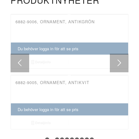
6882-9006, ORNAMENT, ANTIKGRÖN
NYHET!
NYHET!
Du behöver logga in för att se pris
Detaljinfo
6882-9005, ORNAMENT, ANTIKVIT
NYHET!
NYHET!
Du behöver logga in för att se pris
Detaljinfo