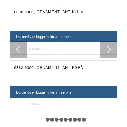
6882-9008, ORNAMENT, ANTIKLILA
NYHET!
Du behöver logga in för att se pris
Detaljinfo
6882-9006, ORNAMENT, ANTIKGRÅ
NYHET!
Du behöver logga in för att se pris
Detaljinfo
1
2
3
4
5
6
7
8
9
10