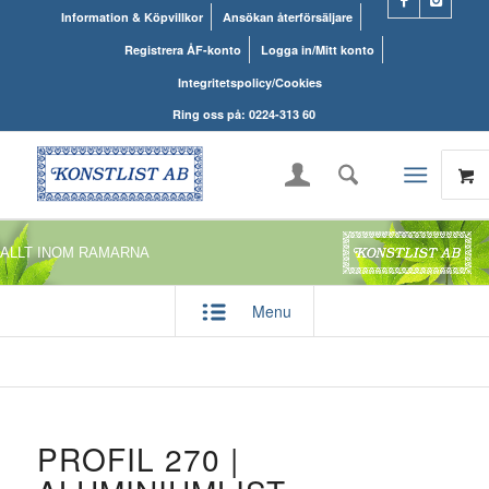
Information & Köpvillkor
Ansökan återförsäljare
Registrera ÅF-konto
Logga in/Mitt konto
Integritetspolicy/Cookies
Ring oss på: 0224-313 60
ALLT INOM RAMARNA
Menu
PROFIL 270 |