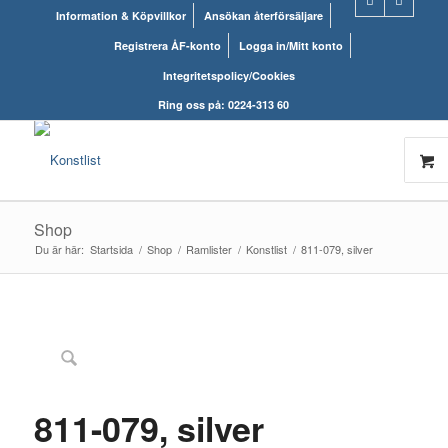
Information & Köpvillkor
Ansökan återförsäljare
Registrera ÅF-konto
Logga in/Mitt konto
Integritetspolicy/Cookies
Ring oss på: 0224-313 60
Shop
Du är här:
Startsida
/
Shop
/
Ramlister
/
Konstlist
/
811-079, silver
811-079, silver