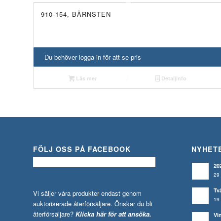
910-154, BÄRNSTEN
UTGÅTT!
Du behöver logga in för att se pris
Läs mer
Detaljinfo
FÖLJ OSS PÅ FACEBOOK
NYHET
20
29 
Tv
Vi säljer våra produkter endast genom
19 
auktoriserade återförsäljare. Önskar du bli
återförsäljare?
Klicka här för att ansöka.
Vi