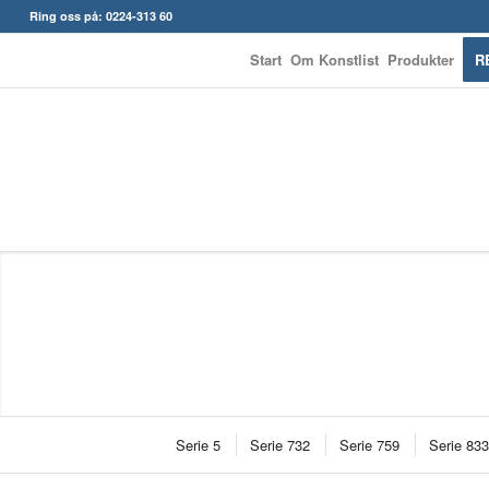
Ring oss på: 0224-313 60
Start
Om Konstlist
Produkter
R
Serie 5
Serie 732
Serie 759
Serie 833