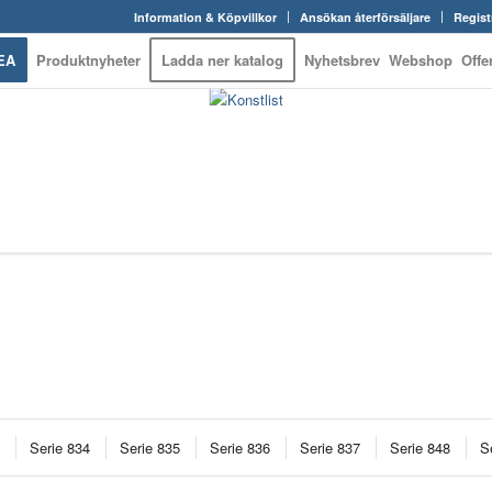
Information & Köpvillkor
Ansökan återförsäljare
Regist
EA
Produktnyheter
Ladda ner katalog
Nyhetsbrev
Webshop
Offe
Serie 834
Serie 835
Serie 836
Serie 837
Serie 848
S