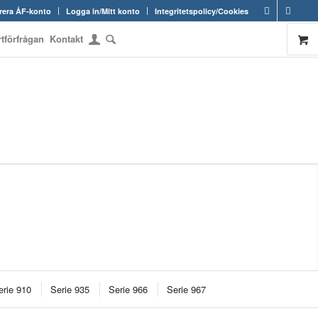
rera ÅF-konto
Logga in/Mitt konto
Integritetspolicy/Cookies
rtförfrågan
Kontakt
erie 910
Serie 935
Serie 966
Serie 967