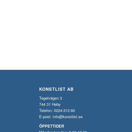
KONSTLIST AB
Tegelvägen 3
744 31 Heby
Telefon: 0224-313 60
E-post:
info@konstlist.se
ÖPPETTIDER