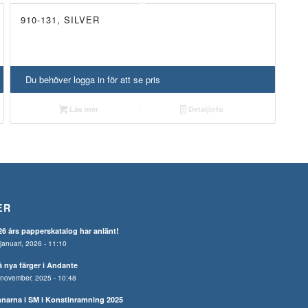
910-131, SILVER
UTGÅTT!
Du behöver logga in för att se pris
Läs mer
Detaljinfo
ER
26 års papperskatalog har anlänt!
januari, 2026 - 11:10
å nya färger i Andante
november, 2025 - 10:48
nnarna i SM i Konstinramning 2025