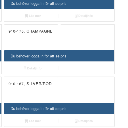
Du behöver logga in för att se pris
Läs mer
Detaljinfo
910-175, CHAMPAGNE
Du behöver logga in för att se pris
Detaljinfo
910-167, SILVER/RÖD
UTGÅTT!
Du behöver logga in för att se pris
Läs mer
Detaljinfo