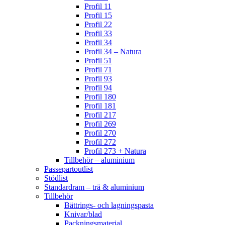
Profil 11
Profil 15
Profil 22
Profil 33
Profil 34
Profil 34 – Natura
Profil 51
Profil 71
Profil 93
Profil 94
Profil 180
Profil 181
Profil 217
Profil 269
Profil 270
Profil 272
Profil 273 + Natura
Tillbehör – aluminium
Passepartoutlist
Stödlist
Standardram – trä & aluminium
Tillbehör
Bättrings- och lagningspasta
Knivar/blad
Packningsmaterial