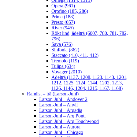
Omega (1314, 1315)
Opera (961)
Orofino (185, 286)
Prima (188)
Presto (057)
River (945)
Rökt lind, ädelträ (6007, 780, 781, 782,
796)
Saya (576)
Sinfonia (862)
Staccato (410, 411, 412)
Tremolo (119)
Tulipa (634)
Voyager (2010)
Ädelträ (1137, 1208, 1123, 1143, 1201,
1212, 1225, 1124, 1144, 1202, 1213,
1126, 1146, 1204, 1215, 1167, 1168)
Ramlist – trä (Larson-Juhl)
Larson-Juhl – Andover 2
Larson-Juhl – Anvil
Larson-Juhl – Arqadia
Larson-Juhl – Arq Ponti
Larson-Juhl – Arq Touchwood
Larson-Juhl – Aurora
Larson-Juhl – Chicago