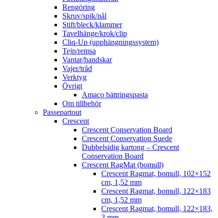
Rengöring
Skruv/spik/nål
Stift/bleck/klammer
Tavelhänge/krok/clip
Cliq-Up (upphängningssystem)
Tejp/remsa
Vantar/handskar
Vajer/tråd
Verktyg
Övrigt
Amaco bättringspasta
Om tillbehör
Passepartout
Crescent
Crescent Conservation Board
Crescent Conservation Suede
Dubbelsidig kartong – Crescent
Conservation Board
Crescent RagMat (bomull)
Crescent Ragmat, bomull, 102×152
cm, 1,52 mm
Crescent Ragmat, bomull, 122×183
cm, 1,52 mm
Crescent Ragmat, bomull, 122×183,
3 mm