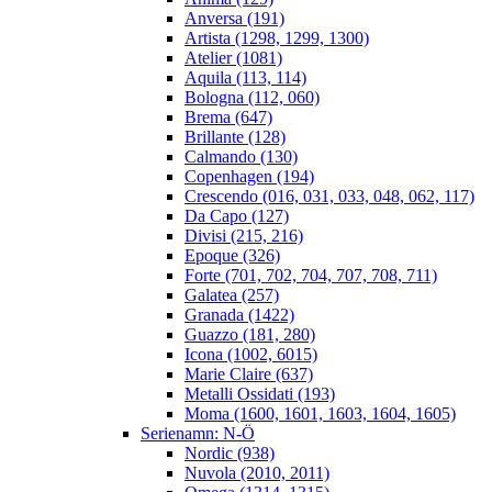
Anversa (191)
Artista (1298, 1299, 1300)
Atelier (1081)
Aquila (113, 114)
Bologna (112, 060)
Brema (647)
Brillante (128)
Calmando (130)
Copenhagen (194)
Crescendo (016, 031, 033, 048, 062, 117)
Da Capo (127)
Divisi (215, 216)
Epoque (326)
Forte (701, 702, 704, 707, 708, 711)
Galatea (257)
Granada (1422)
Guazzo (181, 280)
Icona (1002, 6015)
Marie Claire (637)
Metalli Ossidati (193)
Moma (1600, 1601, 1603, 1604, 1605)
Serienamn: N-Ö
Nordic (938)
Nuvola (2010, 2011)