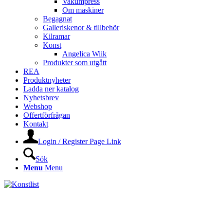
Vakumpress
Om maskiner
Begagnat
Galleriskenor & tillbehör
Kilramar
Konst
Angelica Wiik
Produkter som utgått
REA
Produktnyheter
Ladda ner katalog
Nyhetsbrev
Webshop
Offertförfrågan
Kontakt
Login / Register Page Link
Sök
Menu
Menu