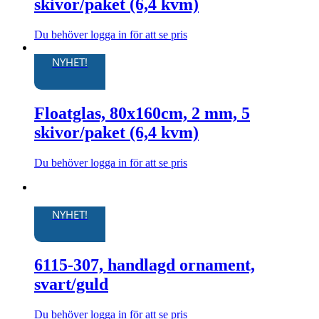
skivor/paket (6,4 kvm)
Du behöver logga in för att se pris
Den
här
NYHET!
produkten
har
flera
Floatglas, 80x160cm, 2 mm, 5
varianter.
De
skivor/paket (6,4 kvm)
olika
alternativen
kan
Du behöver logga in för att se pris
Den
väljas
här
på
produkten
produktsidan
har
NYHET!
flera
varianter.
De
6115-307, handlagd ornament,
olika
alternativen
svart/guld
kan
väljas
Du behöver logga in för att se pris
på