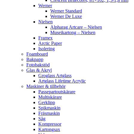
Crescent Britecores, 81×102, 1,5-1,8 mm
Werner
Werner Standard
Werner De Luxe
Nielsen
Alpharag Artcare – Nielsen
Museikartong – Nielsen
Framex
Arctic Paper
Isolering
Foamboard
Bakpapp
Fotobakstöd
Glas & Akryl
Groglass Artglass
Artglass Lifetime Acrylic
Maskiner & tillbehör
Passepartoutskärare
Multiskärare
Gerklipp
Spikmaskin
Fräsmaskin
Såg
Kompressor
Kartongsax