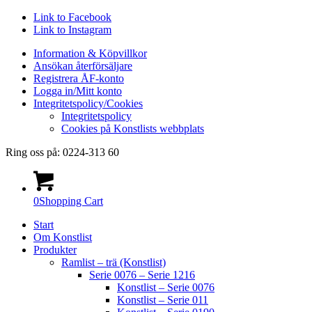
Link to Facebook
Link to Instagram
Information & Köpvillkor
Ansökan återförsäljare
Registrera ÅF-konto
Logga in/Mitt konto
Integritetspolicy/Cookies
Integritetspolicy
Cookies på Konstlists webbplats
Ring oss på: 0224-313 60
0
Shopping Cart
Start
Om Konstlist
Produkter
Ramlist – trä (Konstlist)
Serie 0076 – Serie 1216
Konstlist – Serie 0076
Konstlist – Serie 011