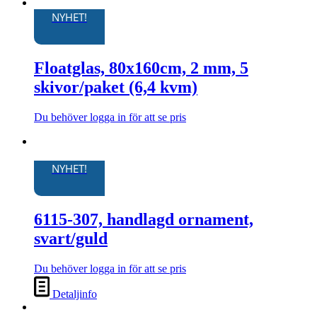
Den
här
NYHET!
produkten
har
flera
Floatglas, 80x160cm, 2 mm, 5
varianter.
De
skivor/paket (6,4 kvm)
olika
alternativen
kan
Du behöver logga in för att se pris
Den
väljas
här
på
produkten
produktsidan
har
NYHET!
flera
varianter.
De
6115-307, handlagd ornament,
olika
alternativen
svart/guld
kan
väljas
Du behöver logga in för att se pris
på
produktsidan
Detaljinfo