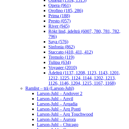
Omega (1314, 1315)
Opera (961)
Orofino (185, 286)
Prima (188)
Presto (057)
River (945)
Rökt lind, ädelträ (6007, 780, 781, 782,
796)
Saya (576)
Sinfonia (862)
Staccato (410, 411, 412)
Tremolo (119)
Tulipa (634)
Voyager (2010)
Ädelträ (1137, 1208, 1123, 1143, 1201,
1212, 1225, 1124, 1144, 1202, 1213,
1126, 1146, 1204, 1215, 1167, 1168)
Ramlist – trä (Larson-Juhl)
Larson-Juhl – Andover 2
Larson-Juhl – Anvil
Larson-Juhl – Arqadia
Larson-Juhl – Arq Ponti
Larson-Juhl – Arq Touchwood
Larson-Juhl – Aurora
Larson-Juhl – Chicago