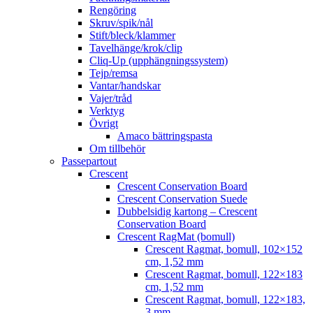
Rengöring
Skruv/spik/nål
Stift/bleck/klammer
Tavelhänge/krok/clip
Cliq-Up (upphängningssystem)
Tejp/remsa
Vantar/handskar
Vajer/tråd
Verktyg
Övrigt
Amaco bättringspasta
Om tillbehör
Passepartout
Crescent
Crescent Conservation Board
Crescent Conservation Suede
Dubbelsidig kartong – Crescent
Conservation Board
Crescent RagMat (bomull)
Crescent Ragmat, bomull, 102×152
cm, 1,52 mm
Crescent Ragmat, bomull, 122×183
cm, 1,52 mm
Crescent Ragmat, bomull, 122×183,
3 mm