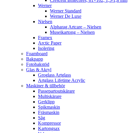
Crescent Britecores, 81×102, 1,5-1,8 mm
Werner
Werner Standard
Werner De Luxe
Nielsen
Alpharag Artcare – Nielsen
Museikartong – Nielsen
Framex
Arctic Paper
Isolering
Foamboard
Bakpapp
Fotobakstöd
Glas & Akryl
Groglass Artglass
Artglass Lifetime Acrylic
Maskiner & tillbehör
Passepartoutskärare
Multiskärare
Gerklipp
Spikmaskin
Fräsmaskin
Såg
Kompressor
Kartongsax