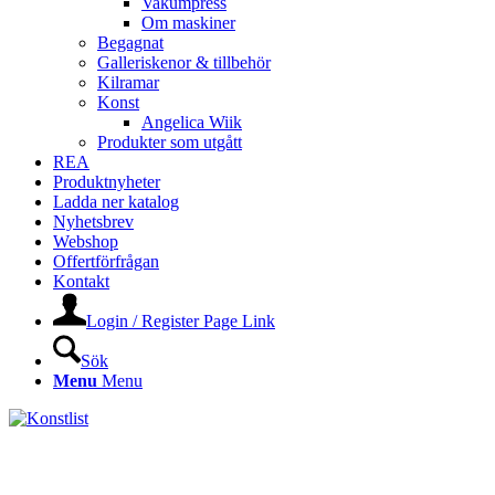
Vakumpress
Om maskiner
Begagnat
Galleriskenor & tillbehör
Kilramar
Konst
Angelica Wiik
Produkter som utgått
REA
Produktnyheter
Ladda ner katalog
Nyhetsbrev
Webshop
Offertförfrågan
Kontakt
Login / Register Page Link
Sök
Menu
Menu