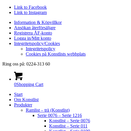
Link to Facebook
Link to Instagram
Information & Köpvillkor
Ansökan återförsäljare
Registrera ÅF-konto
Logga in/Mitt konto
Integritetspolicy/Cookies
Integritetspolicy
Cookies på Konstlists webbplats
Ring oss på: 0224-313 60
0
Shopping Cart
Start
Om Konstlist
Produkter
Ramlist – trä (Konstlist)
Serie 0076 – Serie 1216
Konstlist – Serie 0076
Konstlist – Serie 011