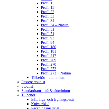
Profil 11
Profil 15
Profil 22
Profil 33
Profil 34
Profil 34 – Natura
Profil 51
Profil 71
Profil 93
Profil 94
Profil 180
Profil 181
Profil 217
Profil 269
Profil 270
Profil 272
Profil 273 + Natura
Tillbehör – aluminium
Passepartoutlist
Stödlist
Standardram – trä & aluminium
Tillbehör
Bättrings- och lagningspasta
Knivar/blad
Packningsmaterial