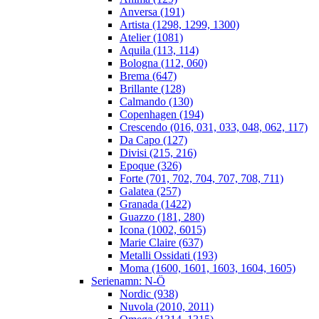
Anversa (191)
Artista (1298, 1299, 1300)
Atelier (1081)
Aquila (113, 114)
Bologna (112, 060)
Brema (647)
Brillante (128)
Calmando (130)
Copenhagen (194)
Crescendo (016, 031, 033, 048, 062, 117)
Da Capo (127)
Divisi (215, 216)
Epoque (326)
Forte (701, 702, 704, 707, 708, 711)
Galatea (257)
Granada (1422)
Guazzo (181, 280)
Icona (1002, 6015)
Marie Claire (637)
Metalli Ossidati (193)
Moma (1600, 1601, 1603, 1604, 1605)
Serienamn: N-Ö
Nordic (938)
Nuvola (2010, 2011)