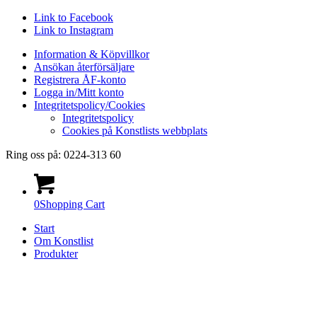
Link to Facebook
Link to Instagram
Information & Köpvillkor
Ansökan återförsäljare
Registrera ÅF-konto
Logga in/Mitt konto
Integritetspolicy/Cookies
Integritetspolicy
Cookies på Konstlists webbplats
Ring oss på: 0224-313 60
0
Shopping Cart
Start
Om Konstlist
Produkter