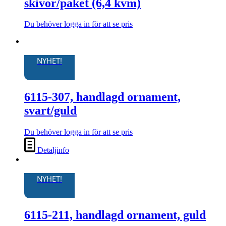
skivor/paket (6,4 kvm)
olika
alternativen
kan
Du behöver logga in för att se pris
Den
väljas
här
på
produkten
produktsidan
har
NYHET!
flera
varianter.
De
6115-307, handlagd ornament,
olika
alternativen
svart/guld
kan
väljas
Du behöver logga in för att se pris
på
produktsidan
Detaljinfo
NYHET!
6115-211, handlagd ornament, guld