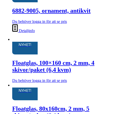
6882-9005, ornament, antikvit
Du behöver logga in för att se pris
Detaljinfo
NYHET!
Floatglas, 100×160 cm, 2 mm, 4
skivor/paket (6,4 kvm)
Du behöver logga in för att se pris
Den
här
NYHET!
produkten
har
flera
Floatglas, 80x160cm, 2 mm, 5
varianter.
De