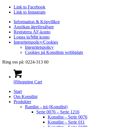
Link to Facebook
Link to Instagram
Information & Köpvillkor
Ansökan återförsäljare
Registrera ÅF-konto
Logga in/Mitt konto
Integritetspolicy/Cookies
Integritetspolicy
Cookies på Konstlists webbplats
Ring oss på: 0224-313 60
0
Shopping Cart
Start
Om Konstlist
Produkter
Ramlist – trä (Konstlist)
Serie 0076 – Serie 1216
Konstlist – Serie 0076
Konstlist – Serie 011