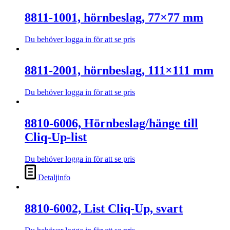
8811-1001, hörnbeslag, 77×77 mm
Du behöver logga in för att se pris
Den
här
produkten
8811-2001, hörnbeslag, 111×111 mm
har
flera
Du behöver logga in för att se pris
varianter.
Den
De
här
olika
produkten
8810-6006, Hörnbeslag/hänge till
alternativen
har
kan
Cliq-Up-list
flera
väljas
varianter.
på
De
Du behöver logga in för att se pris
produktsidan
olika
alternativen
Detaljinfo
kan
väljas
på
8810-6002, List Cliq-Up, svart
produktsidan