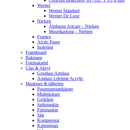
Crescent Britecores, 81×102, 1,5-1,8 mm
Werner
Werner Standard
Werner De Luxe
Nielsen
Alpharag Artcare – Nielsen
Museikartong – Nielsen
Framex
Arctic Paper
Isolering
Foamboard
Bakpapp
Fotobakstöd
Glas & Akryl
Groglass Artglass
Artglass Lifetime Acrylic
Maskiner & tillbehör
Passepartoutskärare
Multiskärare
Gerklipp
Spikmaskin
Fräsmaskin
Såg
Kompressor
Kartongsax