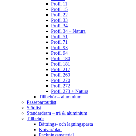
Profil 11
Profil 15
Profil 22
Profil 33
Profil 34
Profil 34 – Natura
Profil 51
Profil 71
Profil 93
Profil 94
Profil 180
Profil 181
Profil 217
Profil 269
Profil 270
Profil 272
Profil 273 + Natura
Tillbehör – aluminium
Passepartoutlist
Stödlist
Standardram – trä & aluminium
Tillbehör
Bättrings- och lagningspasta
Knivar/blad
Packningsmaterial