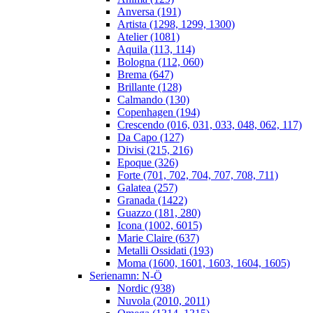
Anversa (191)
Artista (1298, 1299, 1300)
Atelier (1081)
Aquila (113, 114)
Bologna (112, 060)
Brema (647)
Brillante (128)
Calmando (130)
Copenhagen (194)
Crescendo (016, 031, 033, 048, 062, 117)
Da Capo (127)
Divisi (215, 216)
Epoque (326)
Forte (701, 702, 704, 707, 708, 711)
Galatea (257)
Granada (1422)
Guazzo (181, 280)
Icona (1002, 6015)
Marie Claire (637)
Metalli Ossidati (193)
Moma (1600, 1601, 1603, 1604, 1605)
Serienamn: N-Ö
Nordic (938)
Nuvola (2010, 2011)