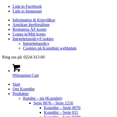
Link to Facebook
Link to Instagram
Information & Köpvillkor
Ansökan återförsäljare
Registrera ÅF-konto
Logga in/Mitt konto
Integritetspolicy/Cookies
Integritetspolicy
Cookies på Konstlists webbplats
Ring oss på: 0224-313 60
0
Shopping Cart
Start
Om Konstlist
Produkter
Ramlist – trä (Konstlist)
Serie 0076 – Serie 1216
Konstlist – Serie 0076
Konstlist – Serie 011