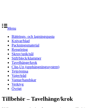
Menu
Bättrings- och lagningspasta
Knivar/blad
Packningsmaterial
Rengöring
Skruv/spik/nål
Stift/bleck/klammer
Tavelhänge/krok
Cliq-Up (upphängningssystem)
Tejp/remsa
Vajer/tråd
Vantar/handskar
Verktyg
Övrigt
Tillbehör – Tavelhänge/krok