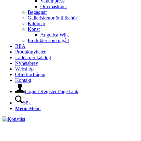
Vakumpress
Om maskiner
Begagnat
Galleriskenor & tillbehör
Kilramar
Konst
Angelica Wiik
Produkter som utgått
REA
Produktnyheter
Ladda ner katalog
Nyhetsbrev
Webshop
Offertförfrågan
Kontakt
Login / Register Page Link
Sök
Menu
Menu