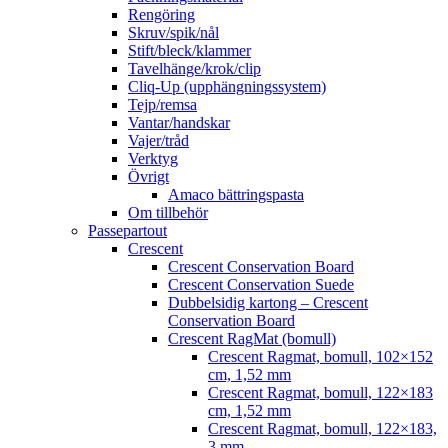
Rengöring
Skruv/spik/nål
Stift/bleck/klammer
Tavelhänge/krok/clip
Cliq-Up (upphängningssystem)
Tejp/remsa
Vantar/handskar
Vajer/tråd
Verktyg
Övrigt
Amaco bättringspasta
Om tillbehör
Passepartout
Crescent
Crescent Conservation Board
Crescent Conservation Suede
Dubbelsidig kartong – Crescent
Conservation Board
Crescent RagMat (bomull)
Crescent Ragmat, bomull, 102×152
cm, 1,52 mm
Crescent Ragmat, bomull, 122×183
cm, 1,52 mm
Crescent Ragmat, bomull, 122×183,
3 mm