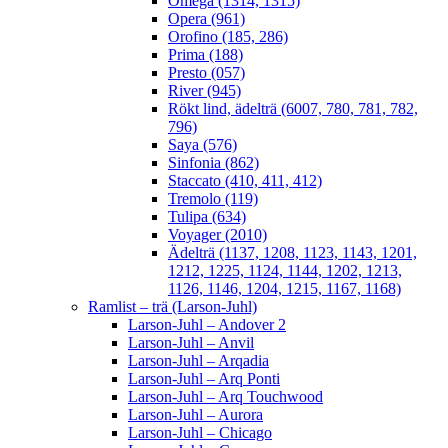
Omega (1314, 1315)
Opera (961)
Orofino (185, 286)
Prima (188)
Presto (057)
River (945)
Rökt lind, ädelträ (6007, 780, 781, 782,
796)
Saya (576)
Sinfonia (862)
Staccato (410, 411, 412)
Tremolo (119)
Tulipa (634)
Voyager (2010)
Ädelträ (1137, 1208, 1123, 1143, 1201,
1212, 1225, 1124, 1144, 1202, 1213,
1126, 1146, 1204, 1215, 1167, 1168)
Ramlist – trä (Larson-Juhl)
Larson-Juhl – Andover 2
Larson-Juhl – Anvil
Larson-Juhl – Arqadia
Larson-Juhl – Arq Ponti
Larson-Juhl – Arq Touchwood
Larson-Juhl – Aurora
Larson-Juhl – Chicago