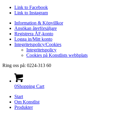
Link to Facebook
Link to Instagram
Information & Köpvillkor
Ansökan återförsäljare
Registrera ÅF-konto
Logga in/Mitt konto
Integritetspolicy/Cookies
Integritetspolicy
Cookies på Konstlists webbplats
Ring oss på: 0224-313 60
0
Shopping Cart
Start
Om Konstlist
Produkter