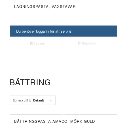
LAGNINGSPASTA, VAXSTAVAR
UTGÅTT!
Du behöver logga in för att se pris
Läs mer
Detaljinfo
BÄTTRING
Sortera utifrån
Default
BÄTTRINGSPASTA AMACO, MÖRK GULD