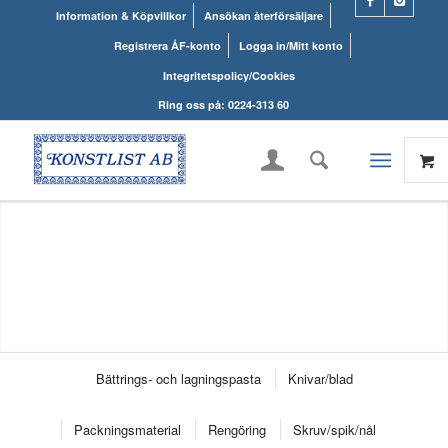
Information & Köpvillkor
Ansökan återförsäljare
Registrera ÅF-konto
Logga in/Mitt konto
Integritetspolicy/Cookies
Ring oss på: 0224-313 60
Bättrings- och lagningspasta
Knivar/blad
Packningsmaterial
Rengöring
Skruv/spik/nål