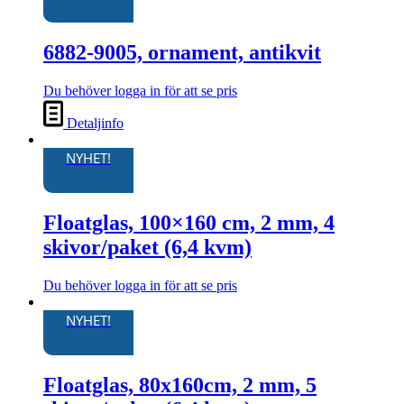
6882-9005, ornament, antikvit
Du behöver logga in för att se pris
Detaljinfo
NYHET!
Floatglas, 100×160 cm, 2 mm, 4
skivor/paket (6,4 kvm)
Du behöver logga in för att se pris
Den
här
NYHET!
produkten
har
flera
Floatglas, 80x160cm, 2 mm, 5
varianter.
De