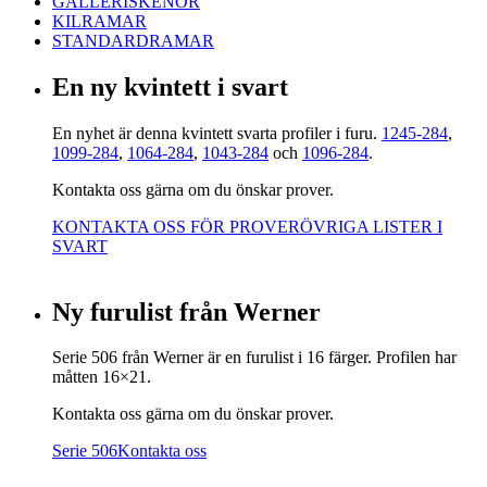
GALLERISKENOR
KILRAMAR
STANDARDRAMAR
En ny kvintett i svart
En nyhet är denna kvintett svarta profiler i furu.
1245-284
,
1099-284
,
1064-284
,
1043-284
och
1096-284
.
Kontakta oss gärna om du önskar prover.
KONTAKTA OSS FÖR PROVER
ÖVRIGA LISTER I
SVART
Ny furulist från Werner
Serie 506 från Werner är en furulist i 16 färger. Profilen har
måtten 16×21.
Kontakta oss gärna om du önskar prover.
Serie 506
Kontakta oss