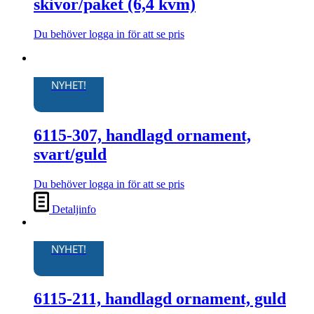
skivor/paket (6,4 kvm)
olika
alternativen
kan
Du behöver logga in för att se pris
Den
väljas
här
på
produkten
produktsidan
har
NYHET!
flera
varianter.
De
6115-307, handlagd ornament,
olika
alternativen
svart/guld
kan
väljas
Du behöver logga in för att se pris
på
produktsidan
Detaljinfo
NYHET!
6115-211, handlagd ornament, guld