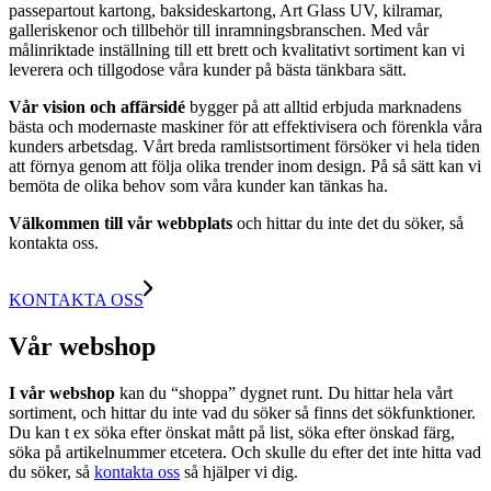
passepartout kartong, baksideskartong, Art Glass UV, kilramar,
galleriskenor och tillbehör till inramningsbranschen. Med vår
målinriktade inställning till ett brett och kvalitativt sortiment kan vi
leverera och tillgodose våra kunder på bästa tänkbara sätt.
Vår vision och affärsidé
bygger på att alltid erbjuda marknadens
bästa och modernaste maskiner för att effektivisera och förenkla våra
kunders arbetsdag. Vårt breda ramlistsortiment försöker vi hela tiden
att förnya genom att följa olika trender inom design. På så sätt kan vi
bemöta de olika behov som våra kunder kan tänkas ha.
Välkommen till vår webbplats
och hittar du inte det du söker, så
kontakta oss.
KONTAKTA OSS
Vår webshop
I vår webshop
kan du “shoppa” dygnet runt. Du hittar hela vårt
sortiment, och hittar du inte vad du söker så finns det sökfunktioner.
Du kan t ex söka efter önskat mått på list, söka efter önskad färg,
söka på artikelnummer etcetera. Och skulle du efter det inte hitta vad
du söker, så
kontakta oss
så hjälper vi dig.