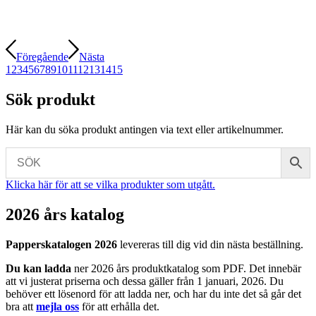
Föregående
Nästa
1
2
3
4
5
6
7
8
9
10
11
12
13
14
15
Sök produkt
Här kan du söka produkt antingen via text eller artikelnummer.
Klicka här för att se vilka produkter som utgått.
2026 års katalog
Papperskatalogen 2026
levereras till dig vid din nästa beställning.
Du kan ladda
ner 2026 års produktkatalog som PDF. Det innebär
att vi justerat priserna och dessa gäller från 1 januari, 2026. Du
behöver ett lösenord för att ladda ner, och har du inte det så går det
bra att
mejla
oss
för att erhålla det.