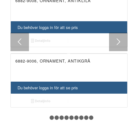
6882-9008, ORNAMENT, ANTIKLILA
NYHET!
Du behöver logga in för att se pris
Detaljinfo
6882-9006, ORNAMENT, ANTIKGRÅ
NYHET!
Du behöver logga in för att se pris
Detaljinfo
1
2
3
4
5
6
7
8
9
10