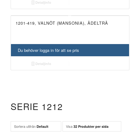
Detaljinfo
1201-419, VALNÖT (MANSONIA), ÄDELTRÄ
Du behöver logga in för att se pris
Detaljinfo
SERIE 1212
Sortera utifrån
Visa
Default
32 Produkter per sida