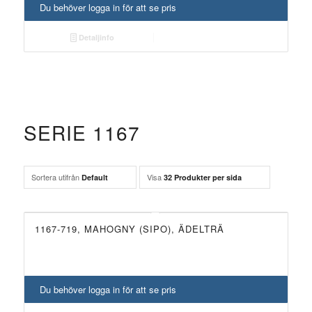
Du behöver logga in för att se pris
Detaljinfo
SERIE 1167
Sortera utifrån
Visa
Default
32 Produkter per sida
1167-719, MAHOGNY (SIPO), ÄDELTRÄ
Du behöver logga in för att se pris