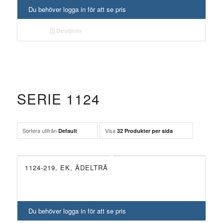
Du behöver logga in för att se pris
Detaljinfo
SERIE 1124
Sortera utifrån
Visa
Default
32 Produkter per sida
1124-219, EK, ÄDELTRÄ
Du behöver logga in för att se pris