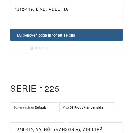
1212-119, LIND, ÄDELTRÄ
Du behöver logga in för att se pris
Detaljinfo
SERIE 1225
Sortera utifrån
Visa
Default
32 Produkter per sida
1225-419, VALNÖT (MANSONIA), ÄDELTRÄ
NYHET!