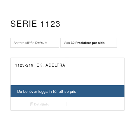
SERIE 1123
Sortera utifrån
Visa
Default
32 Produkter per sida
1123-219, EK, ÄDELTRÄ
Du behöver logga in för att se pris
Detaljinfo