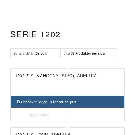
SERIE 1202
Sortera utifrån
Visa
Default
32 Produkter per sida
1202-719, MAHOGNY (SIPO), ÄDELTRÄ
Du behöver logga in för att se pris
Detaljinfo
1202-519, LÖNN, ÄDELTRÄ