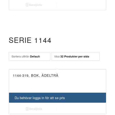
Detaljinfo
SERIE 1144
Sortera utifrån
Visa
Default
32 Produkter per sida
1144-319, BOK, ÄDELTRÄ
Du behöver logga in för att se pris
Detaljinfo