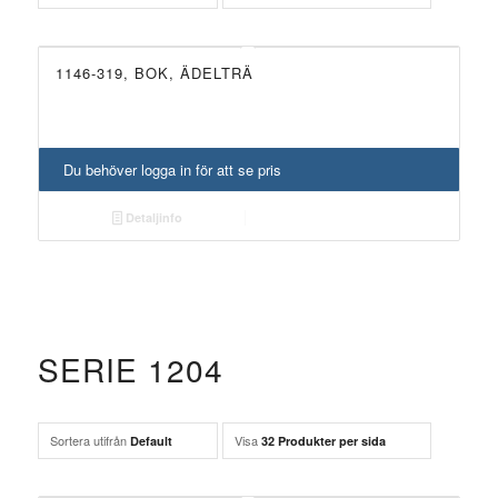
1146-319, BOK, ÄDELTRÄ
Du behöver logga in för att se pris
Detaljinfo
SERIE 1204
Sortera utifrån
Visa
Default
32 Produkter per sida