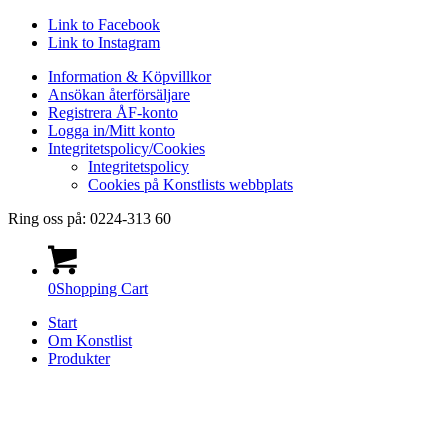
Link to Facebook
Link to Instagram
Information & Köpvillkor
Ansökan återförsäljare
Registrera ÅF-konto
Logga in/Mitt konto
Integritetspolicy/Cookies
Integritetspolicy
Cookies på Konstlists webbplats
Ring oss på: 0224-313 60
0
Shopping Cart
Start
Om Konstlist
Produkter