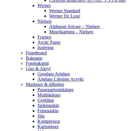
Crescent Britecores, 81×102, 1,5-1,8 mm
Werner
Werner Standard
Werner De Luxe
Nielsen
Alpharag Artcare – Nielsen
Museikartong – Nielsen
Framex
Arctic Paper
Isolering
Foamboard
Bakpapp
Fotobakstöd
Glas & Akryl
Groglass Artglass
Artglass Lifetime Acrylic
Maskiner & tillbehör
Passepartoutskärare
Multiskärare
Gerklipp
Spikmaskin
Fräsmaskin
Såg
Kompressor
Kartongsax