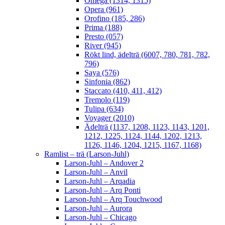
Omega (1314, 1315)
Opera (961)
Orofino (185, 286)
Prima (188)
Presto (057)
River (945)
Rökt lind, ädelträ (6007, 780, 781, 782,
796)
Saya (576)
Sinfonia (862)
Staccato (410, 411, 412)
Tremolo (119)
Tulipa (634)
Voyager (2010)
Ädelträ (1137, 1208, 1123, 1143, 1201,
1212, 1225, 1124, 1144, 1202, 1213,
1126, 1146, 1204, 1215, 1167, 1168)
Ramlist – trä (Larson-Juhl)
Larson-Juhl – Andover 2
Larson-Juhl – Anvil
Larson-Juhl – Arqadia
Larson-Juhl – Arq Ponti
Larson-Juhl – Arq Touchwood
Larson-Juhl – Aurora
Larson-Juhl – Chicago