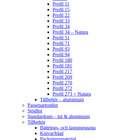
Profil 11
Profil 15
Profil 22
Profil 33
Profil 34
Profil 34 – Natura
Profil 51
Profil 71
Profil 93
Profil 94
Profil 180
Profil 181
Profil 217
Profil 269
Profil 270
Profil 272
Profil 273 + Natura
Tillbehör – aluminium
Passepartoutlist
Stödlist
Standardram – trä & aluminium
Tillbehör
Bättrings- och lagningspasta
Knivar/blad
Packningsmaterial