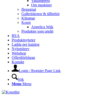
Vakumpress
Om maskiner
Begagnat
Galleriskenor & tillbehör
Kilramar
Konst
Angelica Wiik
Produkter som utgått
REA
Produktnyheter
Ladda ner katalog
Nyhetsbrev
Webshop
Offertförfrågan
Kontakt
Login / Register Page Link
Sök
Menu
Menu