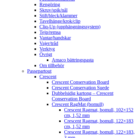
Rengöring
Skruv/spik/nål
Stift/bleck/klammer
Tavelhänge/krok/clip
Cliq-Up (upphängningssystem)
Tejp/remsa
Vantar/handskar
Vajer/tråd
Verktyg
Övrigt
Amaco bättringspasta
Om tillbehör
Passepartout
Crescent
Crescent Conservation Board
Crescent Conservation Suede
Dubbelsidig kartong – Crescent
Conservation Board
Crescent RagMat (bomull)
Crescent Ragmat, bomull, 102×152
cm, 1,52 mm
Crescent Ragmat, bomull, 122×183
cm, 1,52 mm
Crescent Ragmat, bomull, 122×183,
3 mm