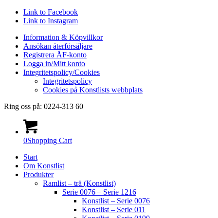
Link to Facebook
Link to Instagram
Information & Köpvillkor
Ansökan återförsäljare
Registrera ÅF-konto
Logga in/Mitt konto
Integritetspolicy/Cookies
Integritetspolicy
Cookies på Konstlists webbplats
Ring oss på: 0224-313 60
0
Shopping Cart
Start
Om Konstlist
Produkter
Ramlist – trä (Konstlist)
Serie 0076 – Serie 1216
Konstlist – Serie 0076
Konstlist – Serie 011