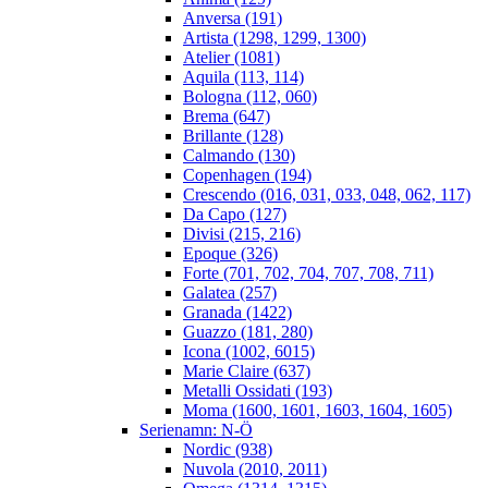
Anversa (191)
Artista (1298, 1299, 1300)
Atelier (1081)
Aquila (113, 114)
Bologna (112, 060)
Brema (647)
Brillante (128)
Calmando (130)
Copenhagen (194)
Crescendo (016, 031, 033, 048, 062, 117)
Da Capo (127)
Divisi (215, 216)
Epoque (326)
Forte (701, 702, 704, 707, 708, 711)
Galatea (257)
Granada (1422)
Guazzo (181, 280)
Icona (1002, 6015)
Marie Claire (637)
Metalli Ossidati (193)
Moma (1600, 1601, 1603, 1604, 1605)
Serienamn: N-Ö
Nordic (938)
Nuvola (2010, 2011)