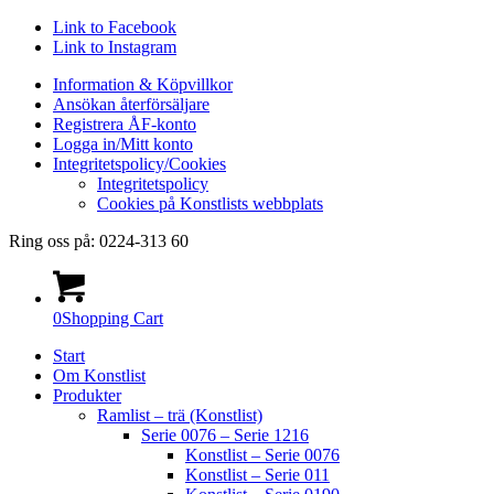
Link to Facebook
Link to Instagram
Information & Köpvillkor
Ansökan återförsäljare
Registrera ÅF-konto
Logga in/Mitt konto
Integritetspolicy/Cookies
Integritetspolicy
Cookies på Konstlists webbplats
Ring oss på: 0224-313 60
0
Shopping Cart
Start
Om Konstlist
Produkter
Ramlist – trä (Konstlist)
Serie 0076 – Serie 1216
Konstlist – Serie 0076
Konstlist – Serie 011