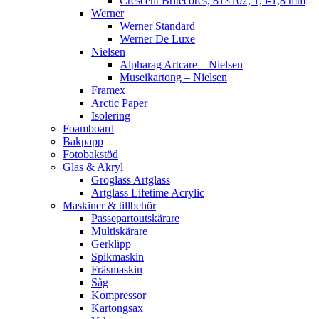
Crescent Britecores, 81×102, 1,5-1,8 mm
Werner
Werner Standard
Werner De Luxe
Nielsen
Alpharag Artcare – Nielsen
Museikartong – Nielsen
Framex
Arctic Paper
Isolering
Foamboard
Bakpapp
Fotobakstöd
Glas & Akryl
Groglass Artglass
Artglass Lifetime Acrylic
Maskiner & tillbehör
Passepartoutskärare
Multiskärare
Gerklipp
Spikmaskin
Fräsmaskin
Såg
Kompressor
Kartongsax