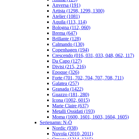
Anversa (191)
Artista (1298, 1299, 1300)
Atelier (1081)
Aquila (113, 114)
Bologna (112, 060)
Brema (647)
Brillante (128)
Calmando (130)
Copenhagen (194)
Crescendo (016, 031, 033, 048, 062, 117)
Da Capo (127)
Divisi (215, 216)
Epoque (326)
Forte (701, 702, 704, 707, 708, 711)
Galatea (257)
Granada (1422)
Guazzo (181, 280)
Icona (1002, 6015)
Marie Claire (637)
Metalli Ossidati (193)
Moma (1600, 1601, 1603, 1604, 1605)
Serienamn: N-Ö
Nordic (938)
Nuvola (2010, 2011)