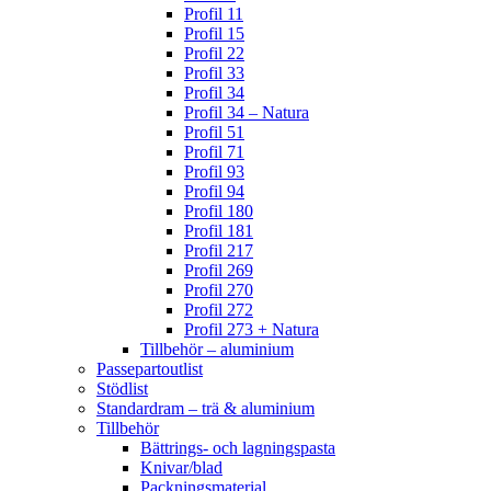
Profil 11
Profil 15
Profil 22
Profil 33
Profil 34
Profil 34 – Natura
Profil 51
Profil 71
Profil 93
Profil 94
Profil 180
Profil 181
Profil 217
Profil 269
Profil 270
Profil 272
Profil 273 + Natura
Tillbehör – aluminium
Passepartoutlist
Stödlist
Standardram – trä & aluminium
Tillbehör
Bättrings- och lagningspasta
Knivar/blad
Packningsmaterial