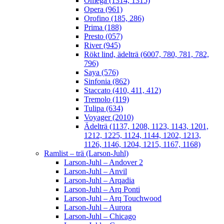
Omega (1314, 1315)
Opera (961)
Orofino (185, 286)
Prima (188)
Presto (057)
River (945)
Rökt lind, ädelträ (6007, 780, 781, 782,
796)
Saya (576)
Sinfonia (862)
Staccato (410, 411, 412)
Tremolo (119)
Tulipa (634)
Voyager (2010)
Ädelträ (1137, 1208, 1123, 1143, 1201,
1212, 1225, 1124, 1144, 1202, 1213,
1126, 1146, 1204, 1215, 1167, 1168)
Ramlist – trä (Larson-Juhl)
Larson-Juhl – Andover 2
Larson-Juhl – Anvil
Larson-Juhl – Arqadia
Larson-Juhl – Arq Ponti
Larson-Juhl – Arq Touchwood
Larson-Juhl – Aurora
Larson-Juhl – Chicago