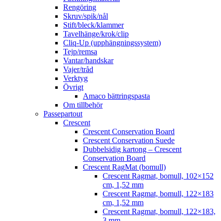
Rengöring
Skruv/spik/nål
Stift/bleck/klammer
Tavelhänge/krok/clip
Cliq-Up (upphängningssystem)
Tejp/remsa
Vantar/handskar
Vajer/tråd
Verktyg
Övrigt
Amaco bättringspasta
Om tillbehör
Passepartout
Crescent
Crescent Conservation Board
Crescent Conservation Suede
Dubbelsidig kartong – Crescent
Conservation Board
Crescent RagMat (bomull)
Crescent Ragmat, bomull, 102×152
cm, 1,52 mm
Crescent Ragmat, bomull, 122×183
cm, 1,52 mm
Crescent Ragmat, bomull, 122×183,
3 mm