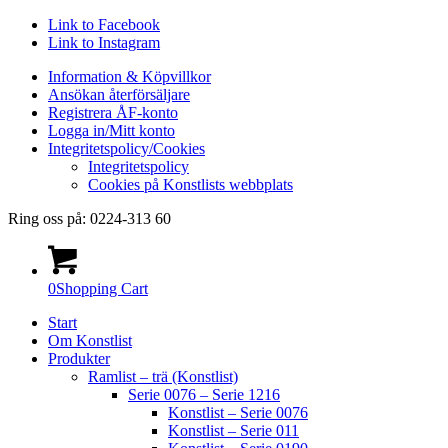
Link to Facebook
Link to Instagram
Information & Köpvillkor
Ansökan återförsäljare
Registrera ÅF-konto
Logga in/Mitt konto
Integritetspolicy/Cookies
Integritetspolicy
Cookies på Konstlists webbplats
Ring oss på: 0224-313 60
0
Shopping Cart
Start
Om Konstlist
Produkter
Ramlist – trä (Konstlist)
Serie 0076 – Serie 1216
Konstlist – Serie 0076
Konstlist – Serie 011