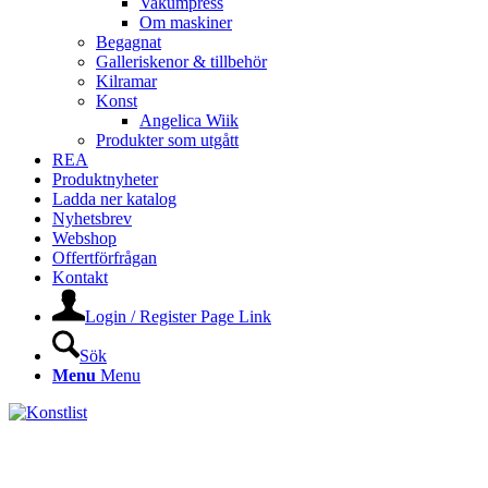
Vakumpress
Om maskiner
Begagnat
Galleriskenor & tillbehör
Kilramar
Konst
Angelica Wiik
Produkter som utgått
REA
Produktnyheter
Ladda ner katalog
Nyhetsbrev
Webshop
Offertförfrågan
Kontakt
Login / Register Page Link
Sök
Menu
Menu