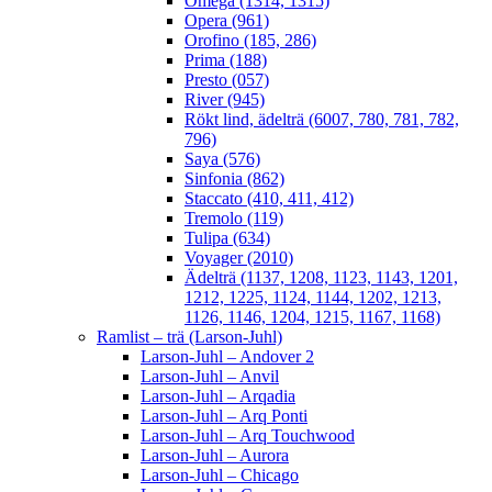
Omega (1314, 1315)
Opera (961)
Orofino (185, 286)
Prima (188)
Presto (057)
River (945)
Rökt lind, ädelträ (6007, 780, 781, 782,
796)
Saya (576)
Sinfonia (862)
Staccato (410, 411, 412)
Tremolo (119)
Tulipa (634)
Voyager (2010)
Ädelträ (1137, 1208, 1123, 1143, 1201,
1212, 1225, 1124, 1144, 1202, 1213,
1126, 1146, 1204, 1215, 1167, 1168)
Ramlist – trä (Larson-Juhl)
Larson-Juhl – Andover 2
Larson-Juhl – Anvil
Larson-Juhl – Arqadia
Larson-Juhl – Arq Ponti
Larson-Juhl – Arq Touchwood
Larson-Juhl – Aurora
Larson-Juhl – Chicago