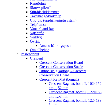
Rengöring
Skruv/spik/nål
Stift/bleck/klammer
Tavelhänge/krok/clip
Cliq-Up (upphängningssystem)
Tejp/remsa
Vantar/handskar
Vajer/tråd
Verktyg
Övrigt
Amaco bättringspasta
Om tillbehör
Passepartout
Crescent
Crescent Conservation Board
Crescent Conservation Suede
Dubbelsidig kartong – Crescent
Conservation Board
Crescent RagMat (bomull)
Crescent Ragmat, bomull, 102×152
cm, 1,52 mm
Crescent Ragmat, bomull, 122×183
cm, 1,52 mm
Crescent Ragmat, bomull, 122×183,
3 mm