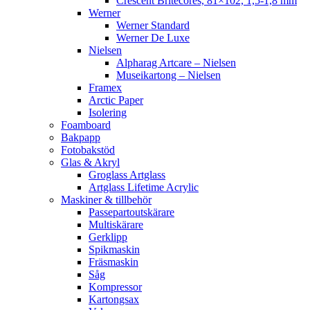
Crescent Britecores, 81×102, 1,5-1,8 mm
Werner
Werner Standard
Werner De Luxe
Nielsen
Alpharag Artcare – Nielsen
Museikartong – Nielsen
Framex
Arctic Paper
Isolering
Foamboard
Bakpapp
Fotobakstöd
Glas & Akryl
Groglass Artglass
Artglass Lifetime Acrylic
Maskiner & tillbehör
Passepartoutskärare
Multiskärare
Gerklipp
Spikmaskin
Fräsmaskin
Såg
Kompressor
Kartongsax