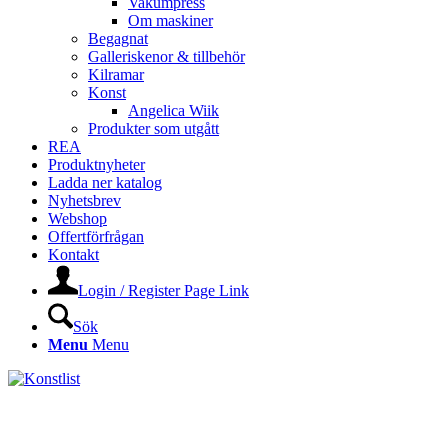
Vakumpress
Om maskiner
Begagnat
Galleriskenor & tillbehör
Kilramar
Konst
Angelica Wiik
Produkter som utgått
REA
Produktnyheter
Ladda ner katalog
Nyhetsbrev
Webshop
Offertförfrågan
Kontakt
Login / Register Page Link
Sök
Menu
Menu