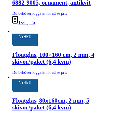
6882-9005, ornament, antikvit
Du behöver logga in för att se pris
Detaljinfo
NYHET!
Floatglas, 100×160 cm, 2 mm, 4
skivor/paket (6,4 kvm)
Du behöver logga in för att se pris
Den
här
NYHET!
produkten
har
flera
Floatglas, 80x160cm, 2 mm, 5
varianter.
De
skivor/paket (6,4 kvm)
olika
alternativen