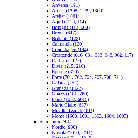
Anversa (191)
Artista (1298, 1299, 1300)
Atelier (1081)
Aquila (113, 114)
Bologna (112, 060)
Brema (647)
Brillante (128)
Calmando (130)
Copenhagen (194)
Crescendo (016, 031, 033, 048, 062, 117)
Da Capo (127)
Divisi (215, 216)
Epoque (326)
Forte (701, 702, 704, 707, 708, 711)
Galatea (257)
Granada (1422)
Guazzo (181, 280)
Icona (1002, 6015)
Marie Claire (637)
Metalli Ossidati (193)
Moma (1600, 1601, 1603, 1604, 1605)
Serienamn: N-Ö
Nordic (938)
Nuvola (2010, 2011)