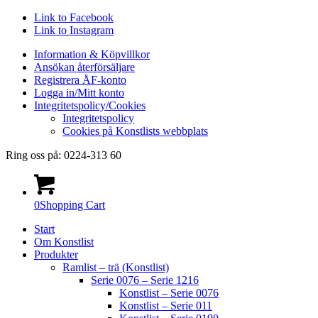
Link to Facebook
Link to Instagram
Information & Köpvillkor
Ansökan återförsäljare
Registrera ÅF-konto
Logga in/Mitt konto
Integritetspolicy/Cookies
Integritetspolicy
Cookies på Konstlists webbplats
Ring oss på: 0224-313 60
0
Shopping Cart
Start
Om Konstlist
Produkter
Ramlist – trä (Konstlist)
Serie 0076 – Serie 1216
Konstlist – Serie 0076
Konstlist – Serie 011