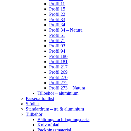
Profil 11
Profil 15
Profil 22
Profil 33
Profil 34
Profil 34 – Natura
Profil 51
Profil 71
Profil 93
Profil 94
Profil 180
Profil 181
Profil 217
Profil 269
Profil 270
Profil 272
Profil 273 + Natura
Tillbehör – aluminium
Passepartoutlist
Stödlist
Standardram – trä & aluminium
Tillbehör
Bättrings- och lagningspasta
Knivar/blad
Packningsmaterial