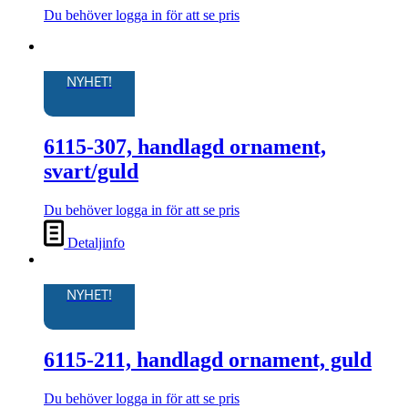
kan
Du behöver logga in för att se pris
Den
väljas
här
på
produkten
produktsidan
har
NYHET!
flera
varianter.
De
6115-307, handlagd ornament,
olika
alternativen
svart/guld
kan
väljas
Du behöver logga in för att se pris
på
produktsidan
Detaljinfo
NYHET!
6115-211, handlagd ornament, guld
Du behöver logga in för att se pris