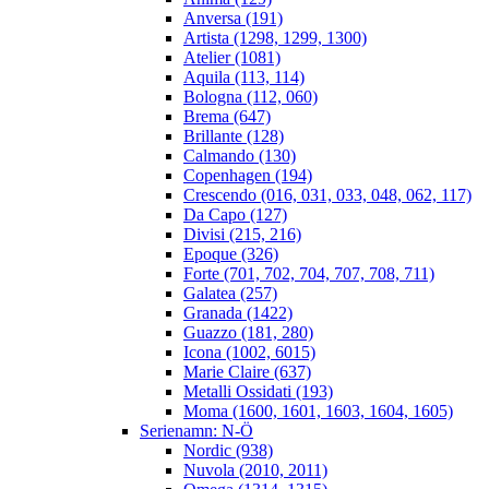
Anversa (191)
Artista (1298, 1299, 1300)
Atelier (1081)
Aquila (113, 114)
Bologna (112, 060)
Brema (647)
Brillante (128)
Calmando (130)
Copenhagen (194)
Crescendo (016, 031, 033, 048, 062, 117)
Da Capo (127)
Divisi (215, 216)
Epoque (326)
Forte (701, 702, 704, 707, 708, 711)
Galatea (257)
Granada (1422)
Guazzo (181, 280)
Icona (1002, 6015)
Marie Claire (637)
Metalli Ossidati (193)
Moma (1600, 1601, 1603, 1604, 1605)
Serienamn: N-Ö
Nordic (938)
Nuvola (2010, 2011)