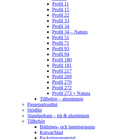
Profil 11
Profil 15
Profil 22
Profil 33
Profil 34
Profil 34 – Natura
Profil 51
Profil 71
Profil 93
Profil 94
Profil 180
Profil 181
Profil 217
Profil 269
Profil 270
Profil 272
Profil 273 + Natura
Tillbehör – aluminium
Passepartoutlist
Stödlist
Standardram – trä & aluminium
Tillbehör
Bättrings- och lagningspasta
Knivar/blad
Packningsmaterial