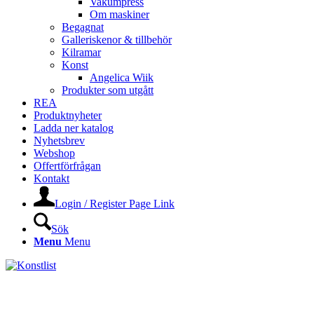
Vakumpress
Om maskiner
Begagnat
Galleriskenor & tillbehör
Kilramar
Konst
Angelica Wiik
Produkter som utgått
REA
Produktnyheter
Ladda ner katalog
Nyhetsbrev
Webshop
Offertförfrågan
Kontakt
Login / Register Page Link
Sök
Menu
Menu