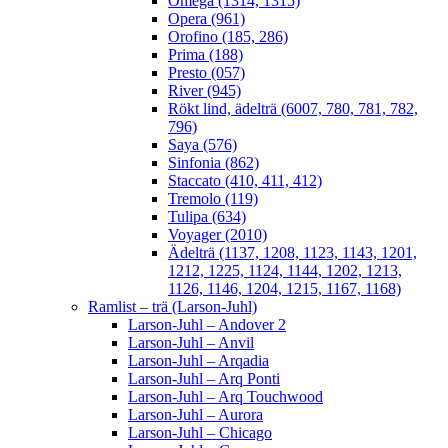
Omega (1314, 1315)
Opera (961)
Orofino (185, 286)
Prima (188)
Presto (057)
River (945)
Rökt lind, ädelträ (6007, 780, 781, 782,
796)
Saya (576)
Sinfonia (862)
Staccato (410, 411, 412)
Tremolo (119)
Tulipa (634)
Voyager (2010)
Ädelträ (1137, 1208, 1123, 1143, 1201,
1212, 1225, 1124, 1144, 1202, 1213,
1126, 1146, 1204, 1215, 1167, 1168)
Ramlist – trä (Larson-Juhl)
Larson-Juhl – Andover 2
Larson-Juhl – Anvil
Larson-Juhl – Arqadia
Larson-Juhl – Arq Ponti
Larson-Juhl – Arq Touchwood
Larson-Juhl – Aurora
Larson-Juhl – Chicago