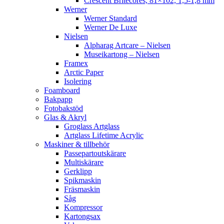
Crescent Britecores, 81×102, 1,5-1,8 mm
Werner
Werner Standard
Werner De Luxe
Nielsen
Alpharag Artcare – Nielsen
Museikartong – Nielsen
Framex
Arctic Paper
Isolering
Foamboard
Bakpapp
Fotobakstöd
Glas & Akryl
Groglass Artglass
Artglass Lifetime Acrylic
Maskiner & tillbehör
Passepartoutskärare
Multiskärare
Gerklipp
Spikmaskin
Fräsmaskin
Såg
Kompressor
Kartongsax