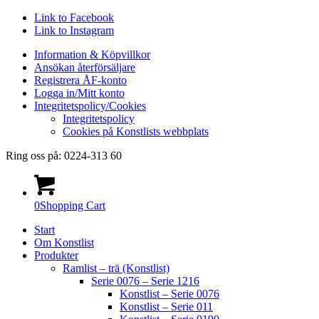
Link to Facebook
Link to Instagram
Information & Köpvillkor
Ansökan återförsäljare
Registrera ÅF-konto
Logga in/Mitt konto
Integritetspolicy/Cookies
Integritetspolicy
Cookies på Konstlists webbplats
Ring oss på: 0224-313 60
0
Shopping Cart
Start
Om Konstlist
Produkter
Ramlist – trä (Konstlist)
Serie 0076 – Serie 1216
Konstlist – Serie 0076
Konstlist – Serie 011