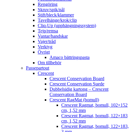
Rengöring
Skruv/spik/nål
Stift/bleck/klammer
Tavelhänge/krok/clip
Cliq-Up (upphängningssystem)
Tejp/remsa
Vantar/handskar
Vajer/tråd
Verktyg
Övrigt
Amaco bättringspasta
Om tillbehör
Passepartout
Crescent
Crescent Conservation Board
Crescent Conservation Suede
Dubbelsidig kartong – Crescent
Conservation Board
Crescent RagMat (bomull)
Crescent Ragmat, bomull, 102×152
cm, 1,52 mm
Crescent Ragmat, bomull, 122×183
cm, 1,52 mm
Crescent Ragmat, bomull, 122×183,
3 mm