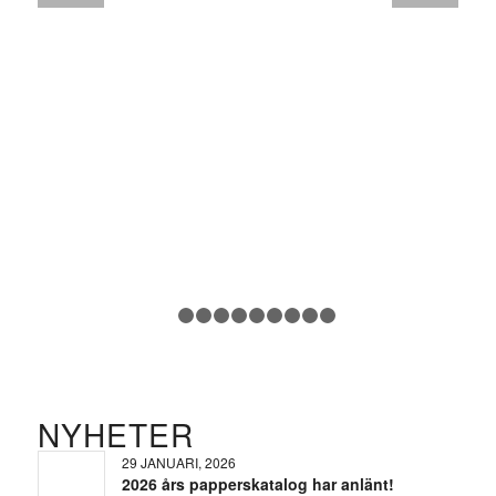
1
2
3
4
5
6
7
8
9
10
NYHETER
29 JANUARI, 2026
2026 års papperskatalog har anlänt!