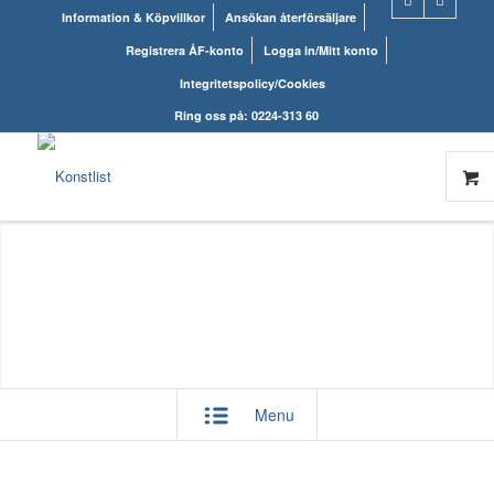
Information & Köpvillkor
Ansökan återförsäljare
Registrera ÅF-konto
Logga in/Mitt konto
Integritetspolicy/Cookies
Ring oss på: 0224-313 60
Menu