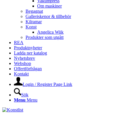
Vakumpress
Om maskiner
Begagnat
Galleriskenor & tillbehör
Kilramar
Konst
Angelica Wiik
Produkter som utgått
REA
Produktnyheter
Ladda ner katalog
Nyhetsbrev
Webshop
Offertförfrågan
Kontakt
Login / Register Page Link
Sök
Menu
Menu