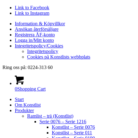
Link to Facebook
Link to Instagram
Information & Köpvillkor
Ansökan återförsäljare
Registrera ÅF-konto
Logga in/Mitt konto
Integritetspolicy/Cookies
Integritetspolicy
Cookies på Konstlists webbplats
Ring oss på: 0224-313 60
0
Shopping Cart
Start
Om Konstlist
Produkter
Ramlist – trä (Konstlist)
Serie 0076 – Serie 1216
Konstlist – Serie 0076
Konstlist – Serie 011