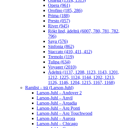
Omega (1314, 1315)
Opera (961)
Orofino (185, 286)
Prima (188)
Presto (057)
River (945)
Rökt lind, ädelträ (6007, 780, 781, 782,
796)
Saya (576)
Sinfonia (862)
Staccato (410, 411, 412)
Tremolo (119)
Tulipa (634)
Voyager (2010)
Ädelträ (1137, 1208, 1123, 1143, 1201,
1212, 1225, 1124, 1144, 1202, 1213,
1126, 1146, 1204, 1215, 1167, 1168)
Ramlist – trä (Larson-Juhl)
Larson-Juhl – Andover 2
Larson-Juhl – Anvil
Larson-Juhl – Arqadia
Larson-Juhl – Arq Ponti
Larson-Juhl – Arq Touchwood
Larson-Juhl – Aurora
Larson-Juhl – Chicago