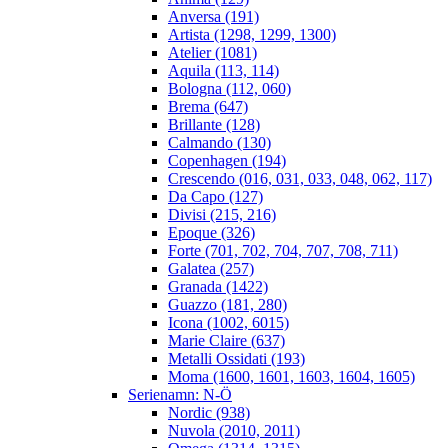
Anversa (191)
Artista (1298, 1299, 1300)
Atelier (1081)
Aquila (113, 114)
Bologna (112, 060)
Brema (647)
Brillante (128)
Calmando (130)
Copenhagen (194)
Crescendo (016, 031, 033, 048, 062, 117)
Da Capo (127)
Divisi (215, 216)
Epoque (326)
Forte (701, 702, 704, 707, 708, 711)
Galatea (257)
Granada (1422)
Guazzo (181, 280)
Icona (1002, 6015)
Marie Claire (637)
Metalli Ossidati (193)
Moma (1600, 1601, 1603, 1604, 1605)
Serienamn: N-Ö
Nordic (938)
Nuvola (2010, 2011)