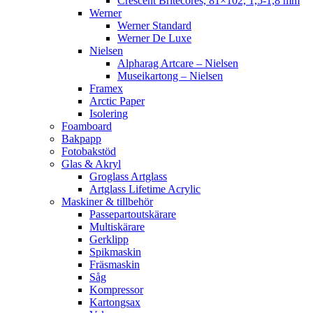
Crescent Britecores, 81×102, 1,5-1,8 mm
Werner
Werner Standard
Werner De Luxe
Nielsen
Alpharag Artcare – Nielsen
Museikartong – Nielsen
Framex
Arctic Paper
Isolering
Foamboard
Bakpapp
Fotobakstöd
Glas & Akryl
Groglass Artglass
Artglass Lifetime Acrylic
Maskiner & tillbehör
Passepartoutskärare
Multiskärare
Gerklipp
Spikmaskin
Fräsmaskin
Såg
Kompressor
Kartongsax