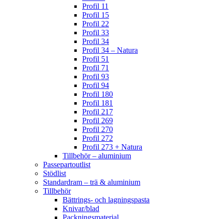
Profil 11
Profil 15
Profil 22
Profil 33
Profil 34
Profil 34 – Natura
Profil 51
Profil 71
Profil 93
Profil 94
Profil 180
Profil 181
Profil 217
Profil 269
Profil 270
Profil 272
Profil 273 + Natura
Tillbehör – aluminium
Passepartoutlist
Stödlist
Standardram – trä & aluminium
Tillbehör
Bättrings- och lagningspasta
Knivar/blad
Packningsmaterial