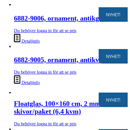
NYHET!
6882-9006, ornament, antikgrön
Du behöver logga in för att se pris
Detaljinfo
NYHET!
6882-9005, ornament, antikvit
Du behöver logga in för att se pris
Detaljinfo
NYHET!
Floatglas, 100×160 cm, 2 mm, 4
skivor/paket (6,4 kvm)
Du behöver logga in för att se pris
Den