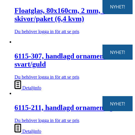
här
NYHET!
Floatglas, 80x160cm, 2 mm, 5
produkten
har
skivor/paket (6,4 kvm)
flera
varianter.
De
Du behöver logga in för att se pris
Den
olika
här
alternativen
produkten
kan
NYHET!
har
väljas
6115-307, handlagd ornament,
flera
på
svart/guld
varianter.
produktsidan
De
olika
Du behöver logga in för att se pris
alternativen
kan
Detaljinfo
väljas
på
produktsidan
NYHET!
6115-211, handlagd ornament, guld
Du behöver logga in för att se pris
Detaljinfo