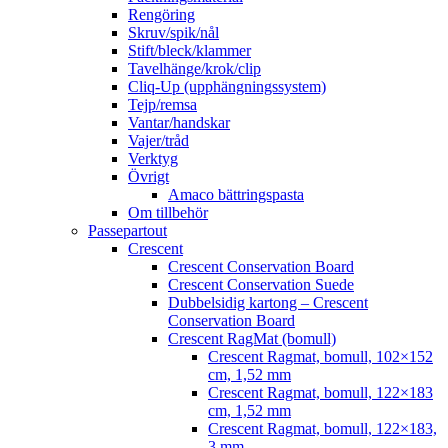
Rengöring
Skruv/spik/nål
Stift/bleck/klammer
Tavelhänge/krok/clip
Cliq-Up (upphängningssystem)
Tejp/remsa
Vantar/handskar
Vajer/tråd
Verktyg
Övrigt
Amaco bättringspasta
Om tillbehör
Passepartout
Crescent
Crescent Conservation Board
Crescent Conservation Suede
Dubbelsidig kartong – Crescent
Conservation Board
Crescent RagMat (bomull)
Crescent Ragmat, bomull, 102×152
cm, 1,52 mm
Crescent Ragmat, bomull, 122×183
cm, 1,52 mm
Crescent Ragmat, bomull, 122×183,
3 mm